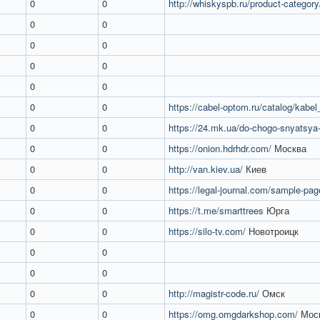
0
0
http://whiskyspb.ru/product-categor
0
0
0
0
0
0
0
0
0
0
https://cabel-optom.ru/catalog/kabel_
0
0
https://24.mk.ua/do-chogo-snyatsya-p
0
0
https://onion.hdrhdr.com/
Москва
0
0
http://van.kiev.ua/
Киев
0
0
https://legal-journal.com/sample-pag
0
0
https://t.me/smarttrees
Юрга
0
0
https://silo-tv.com/
Новотроицк
0
0
0
0
0
0
http://magistr-code.ru/
Омск
0
0
https://omg.omgdarkshop.com/
Мос