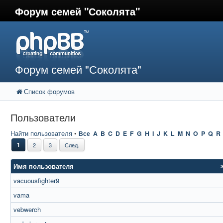
Форум семей "Соколята"
Форум семей "Соколята"
Список форумов
Пользователи
Найти пользователя
•
Все
A
B
C
D
E
F
G
H
I
J
K
L
M
N
O
P
Q
R
1
2
3
След.
Имя пользователя
vacuousfighter9
vama
vebwerch