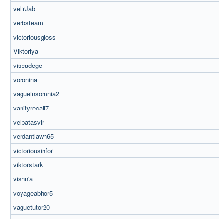
velirJab
verbsteam
victoriousgloss
Viktoriya
viseadege
voronina
vagueinsomnia2
vanityrecall7
velpatasvir
verdantlawn65
victoriousinfor
viktorstark
vishn'a
voyageabhor5
vaguetutor20