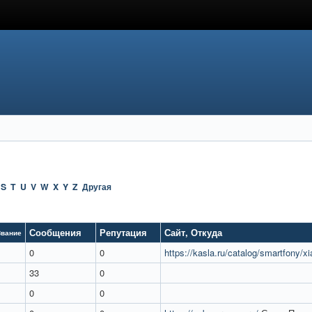
S
T
U
V
W
X
Y
Z
Другая
Сообщения
Репутация
Сайт
,
Откуда
Звание
0
0
https://kasla.ru/catalog/smartfony/xi
33
0
0
0