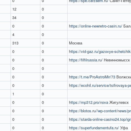
0
0
https://spb.carzaem.ru/
Санкт-Петер
12
0
34
0
0
0
https://online-newretro-casin.ru/
Бал
4
0
313
0
Москва
0
0
https://vid-gaz.ru/gazovye-schetchik
0
0
https://filfilrussia.ru/
Невинномысск
0
0
0
0
https://t.me/ProAstroMir/73
Волжск
0
0
https://ecohil.ru/service/tsifrovaya-pe 
1
0
0
0
https://mp312.pro/nova
Жигулевск
0
0
https://blotos.ru//wp-content/news/
0
0
https://starda-online-casino24.top/igr
0
0
https://superfundamentufa.ru/
Уфа