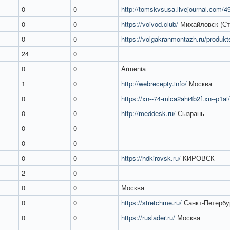
0
0
http://tomskvsusa.livejournal.com/4
0
0
https://voivod.club/
Михайловск (Ст
0
0
https://volgakranmontazh.ru/produkts
24
0
0
0
Armenia
1
0
http://webrecepty.info/
Москва
0
0
https://xn--74-mlca2ahi4b2f.xn--p1ai/
0
0
http://meddesk.ru/
Сызрань
0
0
0
0
0
0
https://hdkirovsk.ru/
КИРОВСК
2
0
0
0
Москва
0
0
https://stretchme.ru/
Санкт-Петербу
0
0
https://ruslader.ru/
Москва