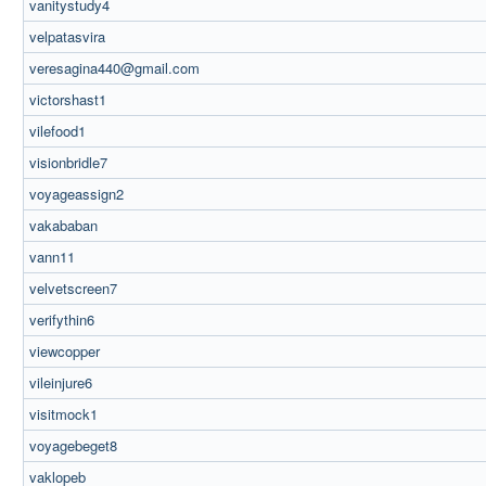
vanitystudy4
velpatasvira
veresagina440@gmail.com
victorshast1
vilefood1
visionbridle7
voyageassign2
vakababan
vann11
velvetscreen7
verifythin6
viewcopper
vileinjure6
visitmock1
voyagebeget8
vaklopeb