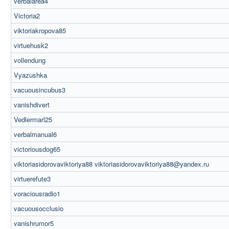
verbalarea4
Victoria2
viktoriakropova85
virtuehusk2
vollendung
Vyazushka
vacuousincubus3
vanishdivert
Vedlermarl25
verbalmanual6
victoriousdog65
viktoriasidorovaviktoriya88 viktoriasidorovaviktoriya88@yandex.ru
virtuerefute3
voraciousradio1
vacuousocclusio
vanishrumor5