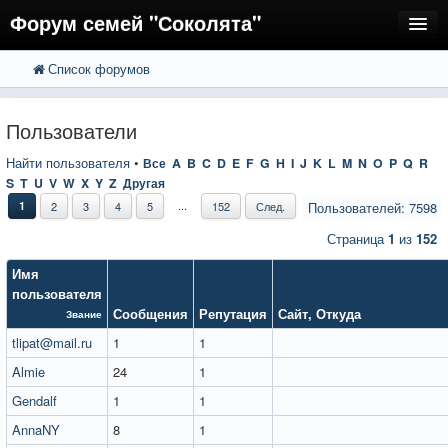
Форум семей "Соколята"
Список форумов
FAQ
Пользователи
Пользователи
Регистрация
Найти пользователя
•
Все
A
B
C
D
E
F
G
H
I
J
K
L
M
N
O
P
Q
R
S
T
U
V
W
X
Y
Z
Другая
Вход
...
1
2
3
4
5
152
След.
Пользователей: 7598
Страница
1
из
152
Имя
пользователя
Сообщения
Репутация
Сайт
,
Откуда
Звание
tlipat@mail.ru
1
1
Almie
24
1
Gendalf
1
1
AnnaNY
8
1