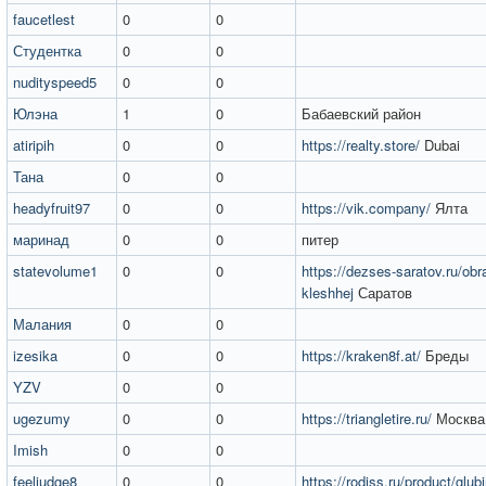
faucetlest
0
0
Студентка
0
0
nudityspeed5
0
0
Юлэна
1
0
Бабаевский район
atiripih
0
0
https://realty.store/
Dubai
Тана
0
0
headyfruit97
0
0
https://vik.company/
Ялта
маринад
0
0
питер
statevolume1
0
0
https://dezses-saratov.ru/obr
kleshhej
Саратов
Малания
0
0
izesika
0
0
https://kraken8f.at/
Бреды
YZV
0
0
ugezumy
0
0
https://triangletire.ru/
Москва
Imish
0
0
feeljudge8
0
0
https://rodiss.ru/product/glub