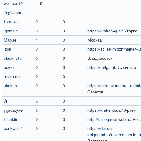
welliese19
115
1
itagiloeva
11
1
Лялька
0
0
igymaje
0
0
https://kraken4q.at/
Игарка
Марин
1
0
Москва
izofi
0
0
https://stilist-imidzhmejker-ku
vladkristal
0
0
Владивосток
ocylef
0
0
https://m9ga.at/
Сухиничи
muzamur
0
0
ukakim
0
0
https://saratov.metprof.ru/cata
Саратов
Ji
6
0
ygacatyxe
0
0
https://kraken5a.at/
Артем
Franklin
0
0
http://bulletproof-web.ru/
Рос
bankwhirl1
0
0
https://dezses-
volgograd.ru/unichtozhenie-t
Волгоград