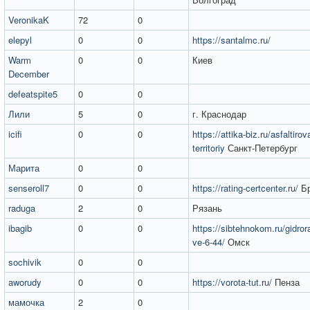
VeronikaK
72
0
elepyl
0
0
https://santalmc.ru/
Warm
0
0
Киев
December
defeatspite5
0
0
Лили
5
0
г. Краснодар
icifi
0
0
https://attika-biz.ru/asfaltirov
territoriy
Санкт-Петербург
Марита
0
0
senseroll7
0
0
https://rating-certcenter.ru/
Бр
raduga
2
0
Рязань
ibagib
0
0
https://sibtehnokom.ru/gidrora
ve-6-44/
Омск
sochivik
0
0
aworudy
0
0
https://vorota-tut.ru/
Пенза
мамочка
2
0