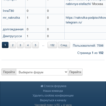
nabivnye-stellazhi/
Москва
InnaT80
0
0
mr_nakrutka
1
0
https://nakrutka-podpischikov
telegram.ru/
долгожданная
0
0
Дмитрусусси
1
0
...
1
2
3
4
5
152
След.
Пользователей: 7598
Страница
1
из
152
Перейти
Перейти
Список форумов
Наша команда
Удалить cookies конференции
Вернуться к началу
Часовой пояс: UTC + 4 часа