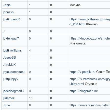
Jenia
1
0
Москва
jonns95
1
0
justimpend3
0
0
https://www.jkfitness.com/wp
d_260.html
Щекино
Ji
6
0
joyfullegal7
0
0
https://kinogoby.zone/smotre
Жигулевск
justinwilliams
4
0
JacobBB
1
0
JIauMuK
1
0
joyouscrease43
0
0
https://v-potolki.ru
Санкт-Пе
justpuppy7
0
0
https://fx-zarabotok.com/igr
ubley.html
Ступино
jadeddogma33
0
0
https://blogprofin.ru/
jilderbek
10
0
Jozeli
8
0
https://avatars.mitosa.net/