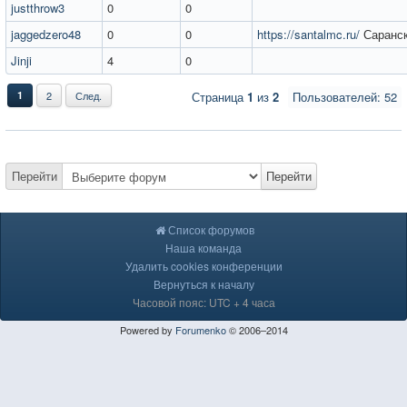
justthrow3
0
0
jaggedzero48
0
0
https://santalmc.ru/
Саранс
Jinji
4
0
1
2
След.
Страница
1
из
2
Пользователей: 52
Перейти
Перейти
Список форумов
Наша команда
Удалить cookies конференции
Вернуться к началу
Часовой пояс: UTC + 4 часа
Powered by
Forumenko
© 2006–2014