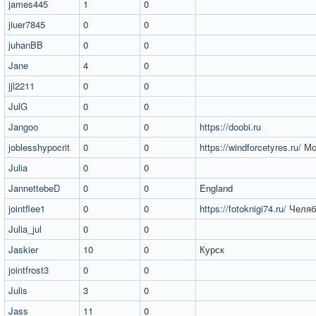
james445
1
0
jiuer7845
0
0
juhanBB
0
0
Jane
4
0
jjl2211
0
0
JulG
0
0
Jangoo
0
0
https://doobi.ru
joblesshypocrit
0
0
https://windforcetyres.ru/
Мо
Julia
0
0
JannettebeD
0
0
England
jointflee1
0
0
https://fotoknigi74.ru/
Челяб
Julia_jul
0
0
Jaskier
10
0
Курск
jointfrost3
0
0
Julis
3
0
Jass
11
0