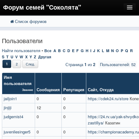
Форум семей "Соколята"
Список форумов
FAQ
Пользователи
Пользователи
Регистрация
Найти пользователя
•
Все
A
B
C
D
E
F
G
H
I
J
K
L
M
N
O
P
Q
R
S
T
U
V
W
X
Y
Z
Другая
Вход
1
2
След.
Страница
1
из
2
Пользователей: 52
Имя
пользователя
Сообщения
Репутация
Сайт
,
Откуда
Звание
jailjoin1
0
0
https://cdek24.ru/store
Копе
jinjiji
12
0
judgemist4
0
0
https://24.rv.ua/yak-shvydko
zastillya/
Казатин
juvenilesinger5
0
0
https://championacademy.ru