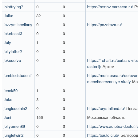
jointtrying7
0
0
https://rostov.carzaem.ru/
Ро
Julka
32
0
jazzymiscellany
0
0
https://pozdrava.ru/
jokefeast3
0
0
July
1
0
jellylatter2
0
0
jokeserve
0
0
https://1chart.ru/borba-s-vredi
rastenij/
Артем
jumbledstudent1
0
0
https://mdr-sosna.ru/dereva
mebel/derevannye-skafy
Мо
jenek50
1
0
Joko
3
0
jungledetain2
0
0
https://crystalland.ru/
Пенза
Jeni
156
0
Московская область
jollyomen89
0
0
https://www.autotex-doctor.r
jungletwin2
0
0
https://baulo.club/
Белгоро