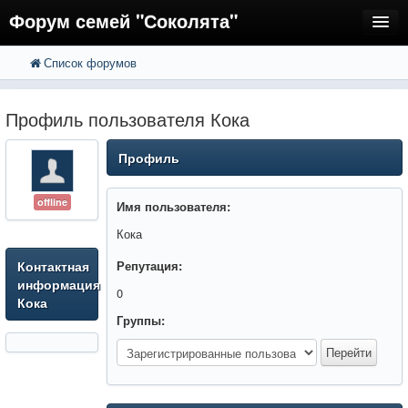
Форум семей "Соколята"
Список форумов
FAQ
Пользователи
Профиль пользователя Кока
Регистрация
Профиль
Вход
offline
Имя пользователя:
Кока
Контактная
Репутация:
информация
0
Кока
Группы: