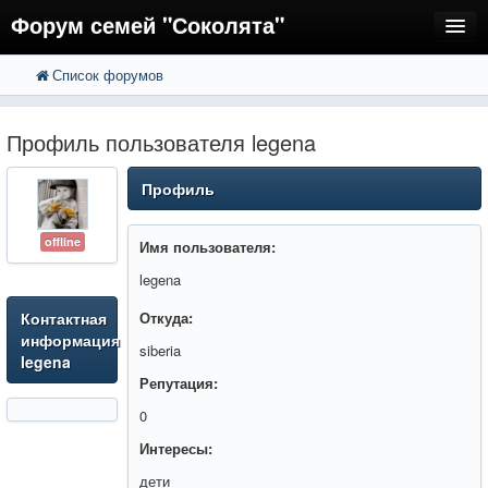
Форум семей "Соколята"
Список форумов
FAQ
Пользователи
Профиль пользователя legena
Регистрация
Профиль
Вход
offline
Имя пользователя:
legena
Контактная
Откуда:
информация
siberia
legena
Репутация:
0
Интересы:
дети