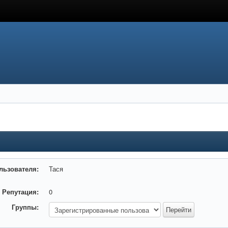
льзователя:
Тася
Репутация:
0
Группы: