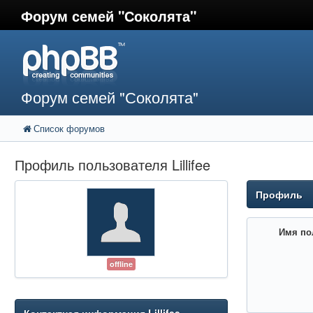
Форум семей "Соколята"
Форум семей "Соколята"
Список форумов
Профиль пользователя Lillifee
Профиль
Имя по
offline