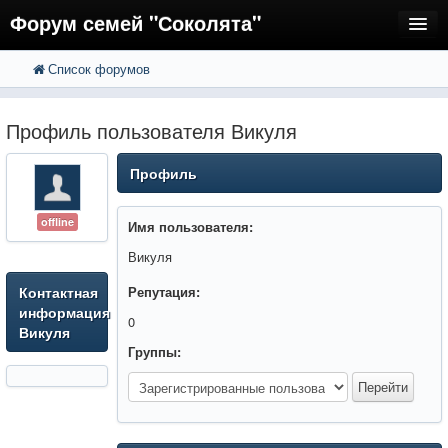
Форум семей "Соколята"
Список форумов
FAQ
Пользователи
Профиль пользователя Викуля
Регистрация
Профиль
Вход
offline
Имя пользователя:
Викуля
Контактная
Репутация:
информация
0
Викуля
Группы: