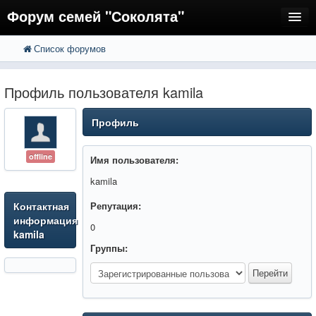
Форум семей "Соколята"
Список форумов
FAQ
Пользователи
Профиль пользователя kamila
Регистрация
Профиль
Вход
offline
Имя пользователя:
kamila
Контактная
Репутация:
информация
0
kamila
Группы: