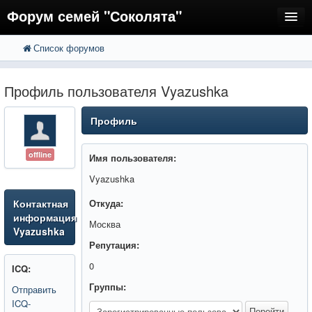
Форум семей "Соколята"
Список форумов
FAQ
Пользователи
Профиль пользователя Vyazushka
Регистрация
Профиль
Вход
offline
Имя пользователя:
Vyazushka
Контактная
Откуда:
информация
Москва
Vyazushka
Репутация:
0
ICQ:
Группы:
Отправить
ICQ-