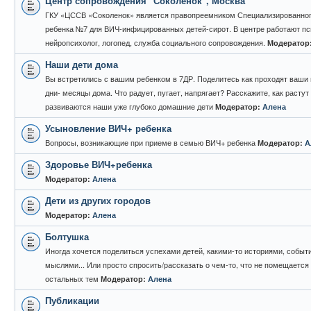
Центр сопровождения "Соколёнок", Москва
ГКУ «ЦССВ «Со­ко­ле­нок» яв­ля­ет­ся пра­во­пре­ем­ни­ком Спе­ци­а­ли­зи­ро­ван­но­
ре­бен­ка №7 для ВИЧ-ин­фи­ци­ро­ван­ных де­тей-си­рот. В центре работают п
нейропсихолог, логопед, служба социального сопровождения.
Модератор
Наши дети дома
Вы встретились с вашим ребенком в 7ДР. Поделитесь как проходят ваши
дни- месяцы дома. Что радует, пугает, напрягает? Расскажите, как растут
развиваются наши уже глубоко домашние дети
Модератор:
Алена
Усыновление ВИЧ+ ребенка
Вопросы, возникающие при приеме в семью ВИЧ+ ребенка
Модератор:
А
Здоровье ВИЧ+ребенка
Модератор:
Алена
Дети из других городов
Модератор:
Алена
Болтушка
Иногда хочется поделиться успехами детей, какими-то историями, событ
мыслями... Или просто спросить/рассказать о чем-то, что не помещается
остальных тем
Модератор:
Алена
Публикации