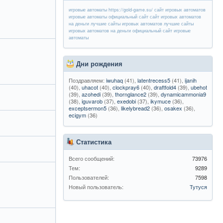
игровые автоматы https://gold-game.su/ сайт игровых автоматов
игровые автоматы официальный сайт сайт игровых автоматов
на деньги лучшие сайты игровых автоматов лучшие сайты
игровых автоматов на деньги официальный сайт игровые
автоматы
Дни рождения
Поздравляем:
iwuhaq
(41),
latentrecess5
(41),
ijanih
(40),
uhacot
(40),
clockpray6
(40),
draftfold4
(39),
ubehot
(39),
azohedi
(39),
thornglance2
(39),
dynamicammonia9
(38),
iguvarob
(37),
exedobi
(37),
ikymuce
(36),
exceptsermon5
(36),
likelybread2
(36),
osakex
(36),
ecigym
(36)
Статистика
Всего сообщений:
73976
Тем:
9289
Пользователей:
7598
Новый пользователь:
Тутуся