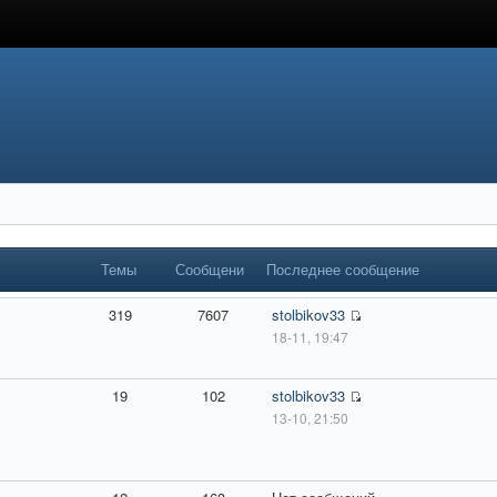
Темы
Сообщения
Последнее сообщение
319
7607
stolbikov33
18-11, 19:47
19
102
stolbikov33
13-10, 21:50