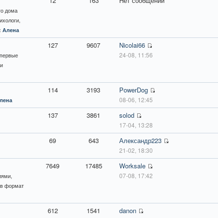
12
163
Нет сообщений
го до­ма
сихологи,
:
Алена
127
9607
Nicolai66
24-08, 11:56
 первые
 и
114
3193
PowerDog
08-06, 12:45
лена
137
3861
solod
17-04, 13:28
69
643
Александр223
21-02, 18:30
7649
17485
Worksale
07-08, 17:42
иями,
 в формат
612
1541
danon