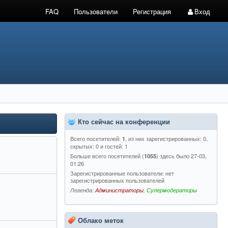
FAQ
Пользователи
Регистрация
Вход
Кто сейчас на конференции
Всего посетителей:
, из них зарегистрированных: 0,
1
скрытых: 0 и гостей: 1
Больше всего посетителей (
) здесь было 27-03,
1055
01:26
Зарегистрированные пользователи: нет
зарегистрированных пользователей
Легенда:
Администраторы
,
Супермодераторы
Облако меток