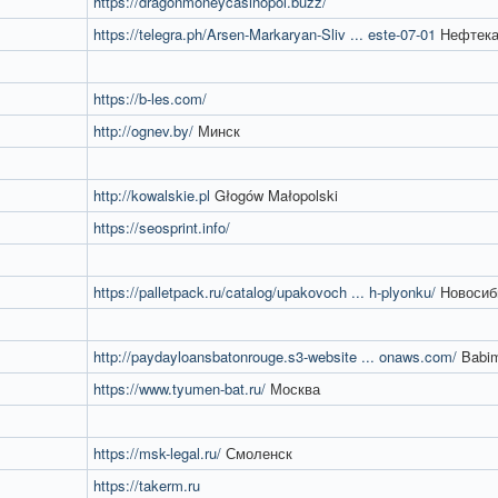
https://dragonmoneycasinopol.buzz/
https://telegra.ph/Arsen-Markaryan-Sliv ... este-07-01
Нефтека
https://b-les.com/
http://ognev.by/
Минск
http://kowalskie.pl
Głogów Małopolski
https://seosprint.info/
https://palletpack.ru/catalog/upakovoch ... h-plyonku/
Новосиб
http://paydayloansbatonrouge.s3-website ... onaws.com/
Babim
https://www.tyumen-bat.ru/
Москва
https://msk-legal.ru/
Смоленск
https://takerm.ru