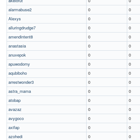
akelofut
0
0
alarmabuse2
0
0
Alexys
0
0
alluringdrudge7
0
0
amendintent8
0
0
anastasia
0
0
anuvepok
0
0
apuwodomy
0
0
aqubiboho
0
0
arrestwonder3
0
0
astra_mama
0
0
atobap
0
0
avazaz
0
0
avygoco
0
0
axifap
0
0
azohedi
0
0