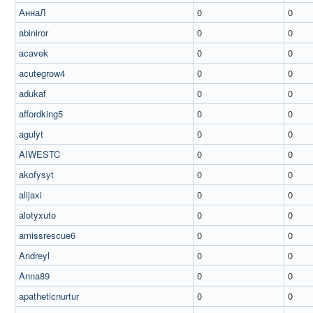
АннаЛ
0
0
abiniror
0
0
acavek
0
0
acutegrow4
0
0
adukaf
0
0
affordking5
0
0
agulyt
0
0
AIWESTC
0
0
akofysyt
0
0
alijaxi
0
0
alotyxuto
0
0
amissrescue6
0
0
Andreyl
0
0
Anna89
0
0
apatheticnurtur
0
0