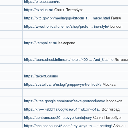
https://bitpapa.com/ru
https://exprius.ru/
Санкт-Петербург
https://pitc.gov.ph/media/pgs/bitcoin_t ... mixer.html
Галич
https://www.tronicaltune.net/shop/profe ... ine-style/
London
https://kempallet.ru/
Кемерово
https://tours.checkintime.ru/hotels/400 ... And_Casino
Лотоши
https://taker3.casino
https://scstolica.ru/uslugi/gruppovye-trenirovki/
Москва
https://sites.google.com/view/aave-protocol/aave
Корсаков
https://xn----7sbbhfai6cgwcewu4mwb.xn--p1ai/
Волгоград
https://contrans.su/20-futovye-kontejnery
Санкт-Петербург
https://casinosonline45.com/key-ways-th ... t-betting/
Абакан