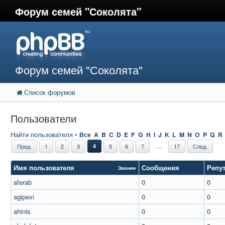
Форум семей "Соколята"
Форум семей "Соколята"
Список форумов
Пользователи
Найти пользователя
•
Все
A
B
C
D
E
F
G
H
I
J
K
L
M
N
O
P
Q
R
...
Пред.
1
2
3
4
5
6
7
17
След.
Имя пользователя
Сообщения
Репу
Звание
aferab
0
0
agipexi
0
0
ahinis
0
0