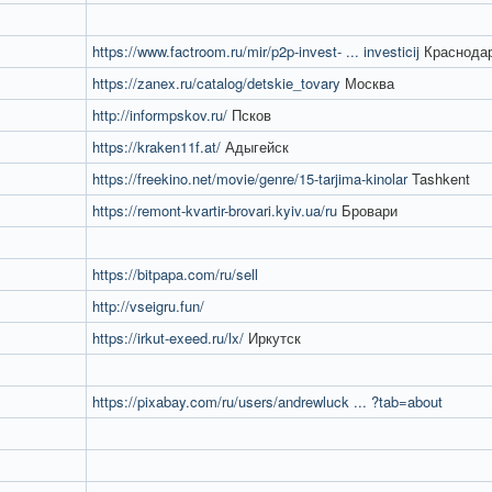
https://www.factroom.ru/mir/p2p-invest- ... investicij
Краснода
https://zanex.ru/catalog/detskie_tovary
Москва
http://informpskov.ru/
Псков
https://kraken11f.at/
Адыгейск
https://freekino.net/movie/genre/15-tarjima-kinolar
Tashkent
https://remont-kvartir-brovari.kyiv.ua/ru
Бровари
https://bitpapa.com/ru/sell
http://vseigru.fun/
https://irkut-exeed.ru/lx/
Иркутск
https://pixabay.com/ru/users/andrewluck ... ?tab=about