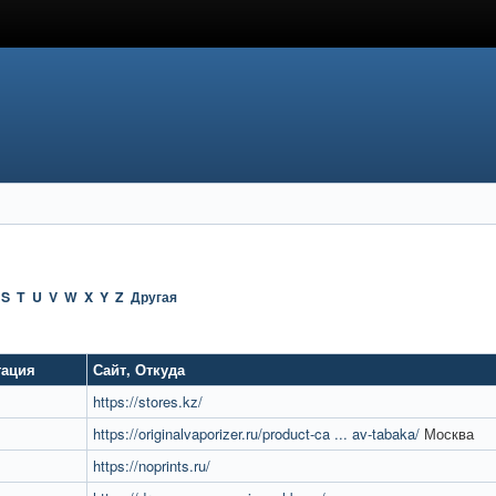
S
T
U
V
W
X
Y
Z
Другая
тация
Сайт
,
Откуда
https://stores.kz/
https://originalvaporizer.ru/product-ca ... av-tabaka/
Москва
https://noprints.ru/