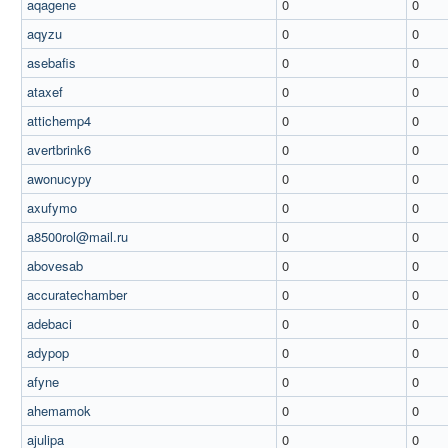
aqagene
0
0
aqyzu
0
0
asebafis
0
0
ataxef
0
0
attichemp4
0
0
avertbrink6
0
0
awonucypy
0
0
axufymo
0
0
a8500rol@mail.ru
0
0
abovesab
0
0
accuratechamber
0
0
adebaci
0
0
adypop
0
0
afyne
0
0
ahemamok
0
0
ajulipa
0
0