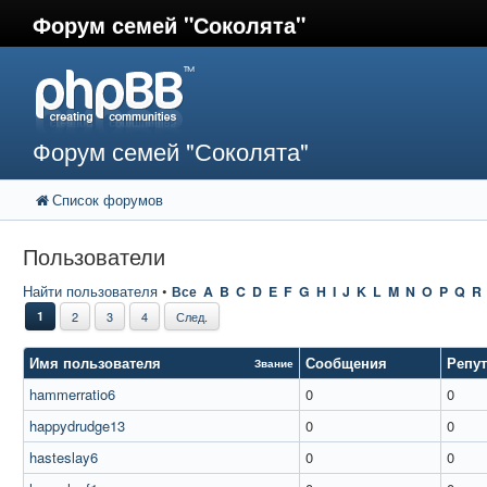
Форум семей "Соколята"
Форум семей "Соколята"
Список форумов
Пользователи
Найти пользователя
•
Все
A
B
C
D
E
F
G
H
I
J
K
L
M
N
O
P
Q
R
1
2
3
4
След.
Имя пользователя
Сообщения
Репу
Звание
hammerratio6
0
0
happydrudge13
0
0
hasteslay6
0
0