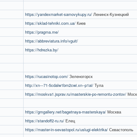
https://yandexmarket-samovykupy.ru/
Ленинск-Кузнецкий
https://sklad-tehniki.com.ua/
Киев
https://pragma.me/
https://abbreviatura.info/vguit/
https://hdrezka.by/
https://rucasinotop.com/
Зеленогорск
http://xn---71-5cdalw1bm2cwi.xn--p1ai/
Тула
https://moskva1.jsprav.ru/masterskie-po-remontu-zontov/
Моск
https://gmgallery.net/bagetnaya-masterskaya/
Москва
https://standoff2-ru.ru/
Елец
https://master-in-sevastopol.ru/uslugi-elektrika/
Севастополь