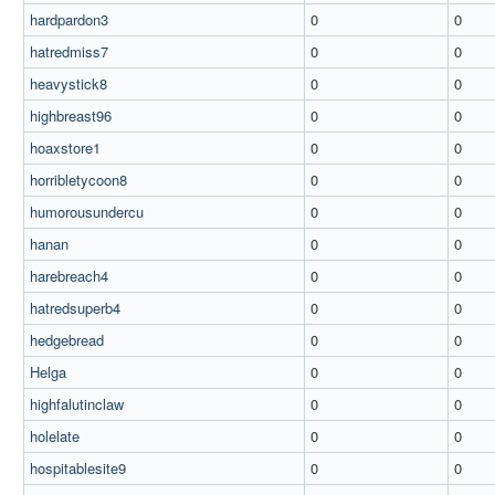
hardpardon3
0
0
hatredmiss7
0
0
heavystick8
0
0
highbreast96
0
0
hoaxstore1
0
0
horribletycoon8
0
0
humorousundercu
0
0
hanan
0
0
harebreach4
0
0
hatredsuperb4
0
0
hedgebread
0
0
Helga
0
0
highfalutinclaw
0
0
holelate
0
0
hospitablesite9
0
0