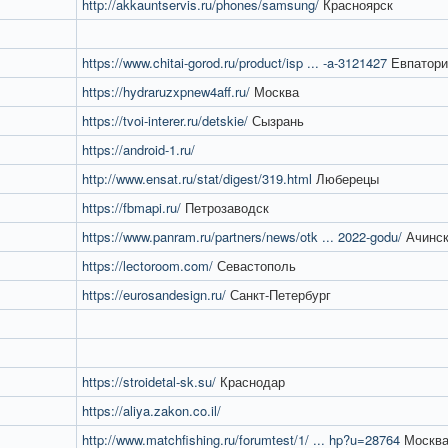
http://akkauntservis.ru/phones/samsung/
Красноярск
https://www.chitai-gorod.ru/product/isp ... -a-3121427
Евпатори
https://hydraruzxpnew4aff.ru/
Москва
https://tvoi-interer.ru/detskie/
Сызрань
https://android-1.ru/
http://www.ensat.ru/stat/digest/319.html
Люберецы
https://fbmapi.ru/
Петрозаводск
https://www.panram.ru/partners/news/otk ... 2022-godu/
Ачинс
https://lectoroom.com/
Севастополь
https://eurosandesign.ru/
Санкт-Петербург
https://stroidetal-sk.su/
Краснодар
https://aliya.zakon.co.il/
http://www.matchfishing.ru/forumtest/1/ ... hp?u=28764
Москв