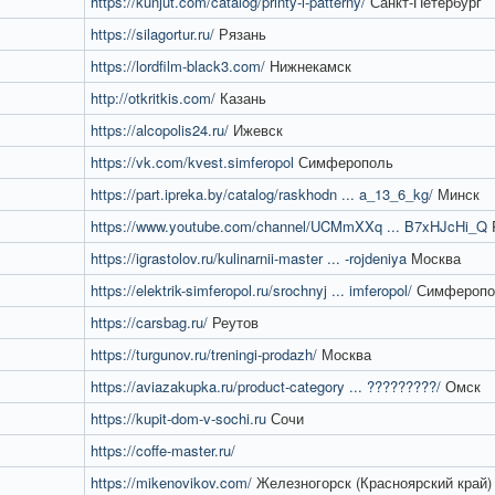
https://kunjut.com/catalog/printy-i-patterny/
Санкт-Петербург
https://silagortur.ru/
Рязань
https://lordfilm-black3.com/
Нижнекамск
http://otkritkis.com/
Казань
https://alcopolis24.ru/
Ижевск
https://vk.com/kvest.simferopol
Симферополь
https://part.ipreka.by/catalog/raskhodn ... a_13_6_kg/
Минск
https://www.youtube.com/channel/UCMmXXq ... B7xHJcHi_Q
P
https://igrastolov.ru/kulinarnii-master ... -rojdeniya
Москва
https://elektrik-simferopol.ru/srochnyj ... imferopol/
Симферопо
https://carsbag.ru/
Реутов
https://turgunov.ru/treningi-prodazh/
Москва
https://aviazakupka.ru/product-category ... ?????????/
Омск
https://kupit-dom-v-sochi.ru
Сочи
https://coffe-master.ru/
https://mikenovikov.com/
Железногорск (Красноярский край)