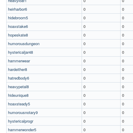
heavyloaf1
0
0
heirharbor6
0
0
hidebroom5
0
0
hoaxstake6
0
0
hopeskate8
0
0
humorousdungeon
0
0
hystericaljar48
0
0
hammerwear
0
0
hardeither8
0
0
hatredbody6
0
0
heavypetal8
0
0
hideunique8
0
0
hoaxsteady5
0
0
humorousnotary9
0
0
hystericalprogr
0
0
hammerwonder5
0
0