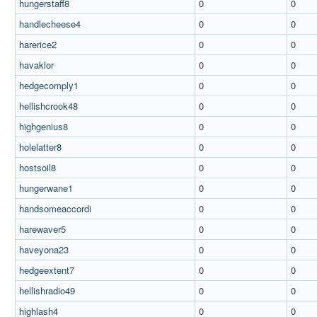
hungerstaff8
0
0
handlecheese4
0
0
harerice2
0
0
havaklor
0
0
hedgecomply1
0
0
hellishcrook48
0
0
highgenius8
0
0
holelatter8
0
0
hostsoil8
0
0
hungerwane1
0
0
handsomeaccordi
0
0
harewaver5
0
0
haveyona23
0
0
hedgeextent7
0
0
hellishradio49
0
0
highlash4
0
0