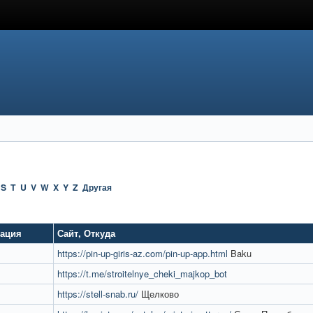
S
T
U
V
W
X
Y
Z
Другая
тация
Сайт
,
Откуда
https://pin-up-giris-az.com/pin-up-app.html
Baku
https://t.me/stroitelnye_cheki_majkop_bot
https://stell-snab.ru/
Щелково