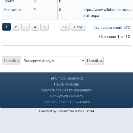
ijywux
0
0
ikosawofe
0
0
https://www.wildberries.ru/cat
etail.aspx
...
1
2
3
4
5
12
След.
Пользователей: 572
Страница
1
из
12
Перейти
Перейти
Список форумов
Наша команда
Удалить cookies конференции
Вернуться к началу
Часовой пояс: UTC + 4 часа
Powered by
Forumenko
© 2006–2014