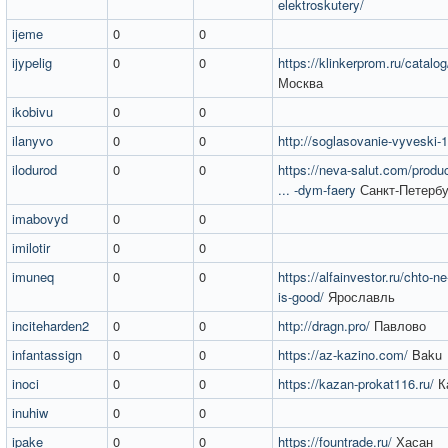
elektroskutery/
ijeme
0
0
ijypelig
0
0
https://klinkerprom.ru/catalo
Москва
ikobivu
0
0
ilanyvo
0
0
http://soglasovanie-vyveski-1
ilodurod
0
0
https://neva-salut.com/produ
... -dym-faery
Санкт-Петербу
imabovyd
0
0
imilotir
0
0
imuneq
0
0
https://alfainvestor.ru/chto-ne-
is-good/
Ярославль
inciteharden2
0
0
http://dragn.pro/
Павлово
infantassign
0
0
https://az-kazino.com/
Baku
inoci
0
0
https://kazan-prokat116.ru/
К
inuhiw
0
0
ipake
0
0
https://fountrade.ru/
Хасан