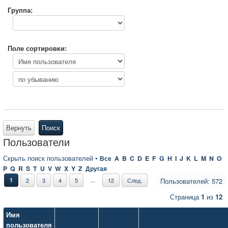
Группа:
Поле сортировки:
Вернуть
Поиск
Пользователи
Скрыть поиск пользователей
•
Все
A
B
C
D
E
F
G
H
I
J
K
L
M
N
O
P
Q
R
S
T
U
V
W
X
Y
Z
Другая
...
1
2
3
4
5
12
След.
Пользователей: 572
Страница
1
из
12
Имя
пользователя