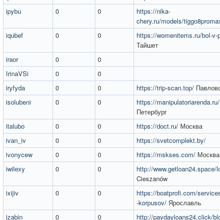
ipybu
0
0
https://nika-
chery.ru/models/tiggo8proma
iqubef
0
0
https://womenitems.ru/bol-v
Тайшет
iraor
0
0
IrinaVSi
0
0
iryfyda
0
0
https://trip-scan.top/
Павлов
isolubeni
0
0
https://manipulatoriarenda.ru/
Петербург
italubo
0
0
https://doct.ru/
Москва
ivan_iv
0
0
https://svetcomplekt.by/
ivonycew
0
0
https://mskses.com/
Москва
iwilexy
0
0
http://www.getloan24.space/l
Cieszanów
ixijiv
0
0
https://boatprofi.com/service
-korpusov/
Ярославль
izabin
0
0
http://paydayloans24.click/bl