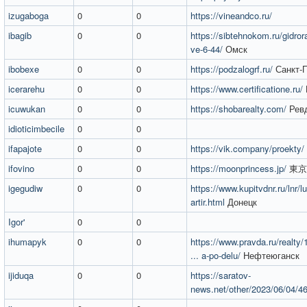
izugaboga
0
0
https://vineandco.ru/
ibagib
0
0
https://sibtehnokom.ru/gidrora
ve-6-44/
Омск
ibobexe
0
0
https://podzalogrf.ru/
Санкт-П
icerarehu
0
0
https://www.certificatione.ru/
icuwukan
0
0
https://shobarealty.com/
Рев
idioticimbecile
0
0
ifapajote
0
0
https://vik.company/proekty/
ifovino
0
0
https://moonprincess.jp/
東京
igegudiw
0
0
https://www.kupitvdnr.ru/lnr/l
artir.html
Донецк
Igor'
0
0
ihumapyk
0
0
https://www.pravda.ru/realty
... a-po-delu/
Нефтеюганск
ijiduqa
0
0
https://saratov-
news.net/other/2023/06/04/4