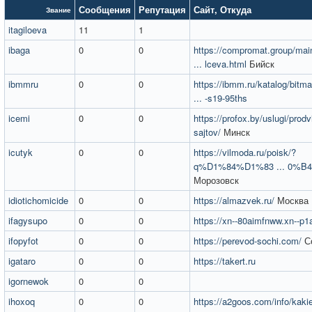
Сообщения
Репутация
Сайт
,
Откуда
Звание
itagiloeva
11
1
ibaga
0
0
https://compromat.group/mai
... lceva.html
Бийск
ibmmru
0
0
https://ibmm.ru/katalog/bitm
... -s19-95ths
icemi
0
0
https://profox.by/uslugi/prodv
sajtov/
Минск
icutyk
0
0
https://vilmoda.ru/poisk/?
q%D1%84%D1%83 ... 0%B
Морозовск
idiotichomicide
0
0
https://almazvek.ru/
Москва
ifagysupo
0
0
https://xn--80aimfnww.xn--p1a
ifopyfot
0
0
https://perevod-sochi.com/
С
igataro
0
0
https://takert.ru
igornewok
0
0
ihoxoq
0
0
https://a2goos.com/info/kaki