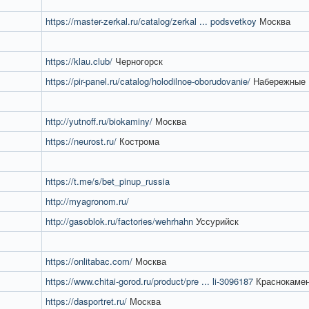
https://master-zerkal.ru/catalog/zerkal ... podsvetkoy
Москва
https://klau.club/
Черногорск
https://pir-panel.ru/catalog/holodilnoe-oborudovanie/
Набережные
http://yutnoff.ru/biokaminy/
Москва
https://neurost.ru/
Кострома
https://t.me/s/bet_pinup_russia
http://myagronom.ru/
http://gasoblok.ru/factories/wehrhahn
Уссурийск
https://onlitabac.com/
Москва
https://www.chitai-gorod.ru/product/pre ... li-3096187
Краснокаме
https://dasportret.ru/
Москва