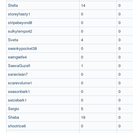
Stella
14
0
storeyhasty1
0
0
stripebeyond8
0
0
sulkytempo42
0
0
Sveta
4
0
swankypocket38
0
0
swingwife4
0
0
SaevaGuzelI
1
0
saneclean7
0
0
scarevolume1
0
0
seasonbark1
0
0
seizebark1
0
0
Sergio
5
0
Sheba
19
0
shootrice6
0
0