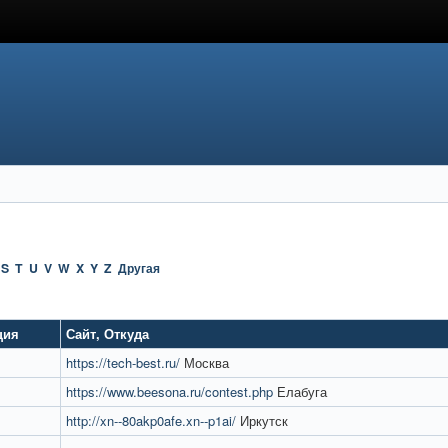
S
T
U
V
W
X
Y
Z
Другая
ция
Сайт
,
Откуда
https://tech-best.ru/
Москва
https://www.beesona.ru/contest.php
Елабуга
http://xn--80akp0afe.xn--p1ai/
Иркутск