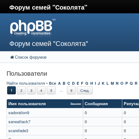
Форум семей "Соколята"
Форум семей "Соколята"
Список форумов
Пользователи
Найти пользователя
•
Все
A
B
C
D
E
F
G
H
I
J
K
L
M
N
O
P
Q
R
...
1
2
3
4
5
9
След.
Имя пользователя
Сообщения
Репута
Звание
sadoration9
0
0
saneattack7
0
0
scarefade3
0
0