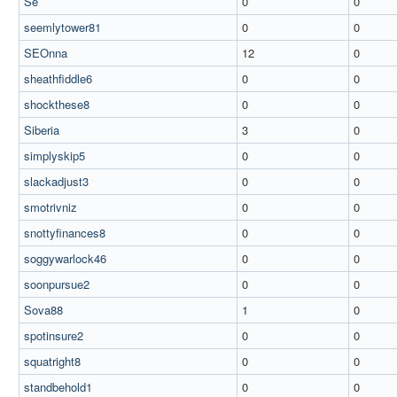
Se
0
0
seemlytower81
0
0
SEOnna
12
0
sheathfiddle6
0
0
shockthese8
0
0
Siberia
3
0
simplyskip5
0
0
slackadjust3
0
0
smotrivniz
0
0
snottyfinances8
0
0
soggywarlock46
0
0
soonpursue2
0
0
Sova88
1
0
spotinsure2
0
0
squatright8
0
0
standbehold1
0
0