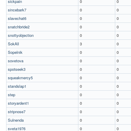
sickpain
0
0
sincebark7
0
0
slavechat6
0
0
snatchbride2
0
0
snottyobjection
0
0
SokAll
3
0
Sopelnik
0
0
sovetova
0
0
spotseek3
0
0
squeakmercy5
0
0
standslap1
0
0
step
0
0
storyardent1
0
0
stripnose7
0
0
Sulnenda
0
0
sveta1976
0
0