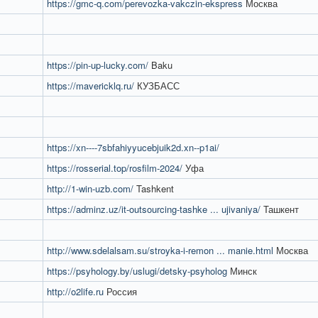
https://gmc-q.com/perevozka-vakczin-ekspress
Москва
https://pin-up-lucky.com/
Baku
https://mavericklq.ru/
КУЗБАСС
https://xn----7sbfahiyyucebjuik2d.xn--p1ai/
https://rosserial.top/rosfilm-2024/
Уфа
http://1-win-uzb.com/
Tashkent
https://adminz.uz/it-outsourcing-tashke ... ujivaniya/
Ташкент
http://www.sdelalsam.su/stroyka-i-remon ... manie.html
Москва
https://psyhology.by/uslugi/detsky-psyholog
Минск
http://o2life.ru
Россия