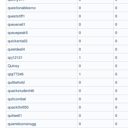
questionablesmo
0
0
queststiff1
0
0
queuenail1
0
0
queuepeak5
0
0
quickentail2
0
0
quietdeaf4
0
0
qcj12121
1
0
Quinsy
0
0
qiqi77246
1
0
quitbehold
0
0
quackstudent46
0
0
quitcombat
0
0
quackthrill50
0
0
quitwell1
0
0
quarrelsomenugg
0
0