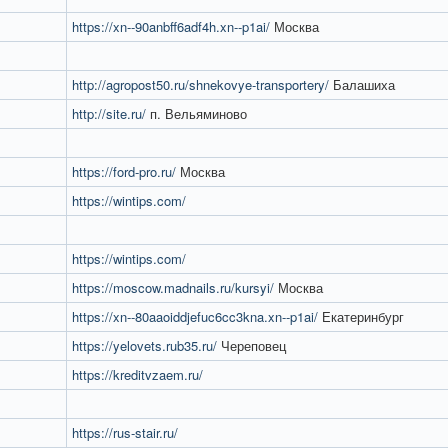
https://xn--90anbff6adf4h.xn--p1ai/
Москва
http://agropost50.ru/shnekovye-transportery/
Балашиха
http://site.ru/
п. Вельяминово
https://ford-pro.ru/
Москва
https://wintips.com/
https://wintips.com/
https://moscow.madnails.ru/kursyi/
Москва
https://xn--80aaoiddjefuc6cc3kna.xn--p1ai/
Екатеринбург
https://yelovets.rub35.ru/
Череповец
https://kreditvzaem.ru/
https://rus-stair.ru/