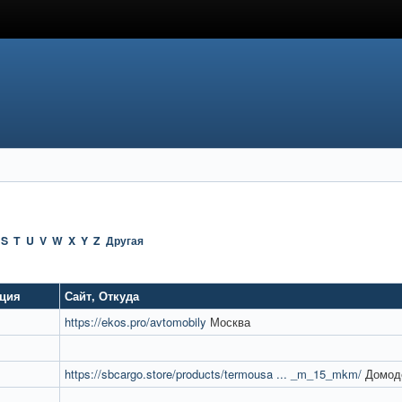
S
T
U
V
W
X
Y
Z
Другая
ация
Сайт
,
Откуда
https://ekos.pro/avtomobily
Москва
https://sbcargo.store/products/termousa ... _m_15_mkm/
Домод