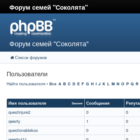
Форум семей "Соколята"
Форум семей "Соколята"
Список форумов
Пользователи
Найти пользователя
•
Все
A
B
C
D
E
F
G
H
I
J
K
L
M
N
O
P
Q
R
Имя пользователя
Сообщения
Репут
Звание
questinjure2
0
0
qwerty
1
0
questionablekoo
0
0
qwerty411
0
0