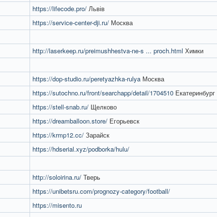
https://lifecode.pro/
Львів
https://service-center-dji.ru/
Москва
http://laserkeep.ru/preimushhestva-ne-s ... proch.html
Химки
https://dop-studio.ru/peretyazhka-rulya
Москва
https://sutochno.ru/front/searchapp/detail/1704510
Екатеринбург
https://stell-snab.ru/
Щелково
https://dreamballoon.store/
Егорьевск
https://krmp12.cc/
Зарайск
https://hdserial.xyz/podborka/hulu/
http://soloirina.ru/
Тверь
https://unibetsru.com/prognozy-category/football/
https://misento.ru