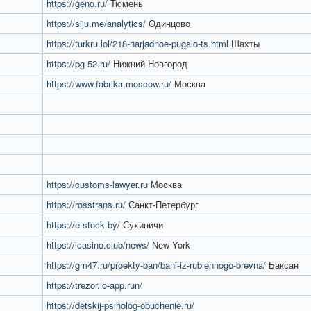
https://geno.ru/
Тюмень
https://siju.me/analytics/
Одинцово
https://turkru.lol/218-narjadnoe-pugalo-ts.html
Шахты
https://pg-52.ru/
Нижний Новгород
https://www.fabrika-moscow.ru/
Москва
https://customs-lawyer.ru
Москва
https://rosstrans.ru/
Санкт-Петербург
https://e-stock.by/
Сухиничи
https://icasino.club/news/
New York
https://gm47.ru/proekty-ban/bani-iz-rublennogo-brevna/
Баксан
https://trezor.io-app.run/
https://detskij-psiholog-obuchenie.ru/