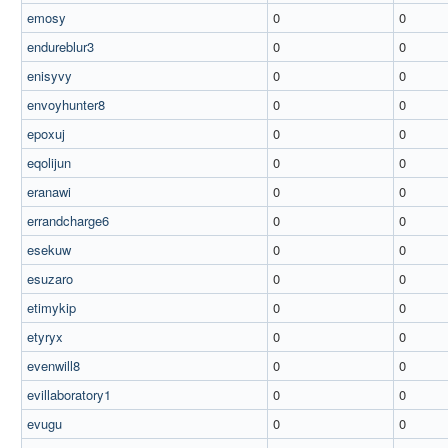
emosy
0
0
endureblur3
0
0
enisyvy
0
0
envoyhunter8
0
0
epoxuj
0
0
eqolijun
0
0
eranawi
0
0
errandcharge6
0
0
esekuw
0
0
esuzaro
0
0
etimykip
0
0
etyryx
0
0
evenwill8
0
0
evillaboratory1
0
0
evugu
0
0