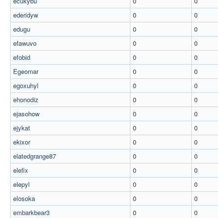
ecukybu
0
0
ederidyw
0
0
edugu
0
0
efawuvo
0
0
efobid
0
0
Egeomar
0
0
egoxuhyl
0
0
ehonodiz
0
0
ejasohow
0
0
ejykat
0
0
ekixor
0
0
elatedgrange87
0
0
elefix
0
0
elepyl
0
0
elosoka
0
0
embarkbear3
0
0