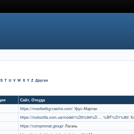
S
T
U
V
W
X
Y
Z
Другая
ция
Сайт
,
Откуда
https://mostbetkg-casino.com/
Урус-Мартан
https://motozilla.com.ua/model/%D0%94%D ... %BF%D1%80/
Ха
https://compromat.group/
Лагань