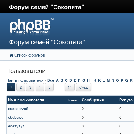
Форум семей "Соколята"
Форум семей "Соколята"
Список форумов
Пользователи
Найти пользователя
•
Все
A
B
C
D
E
F
G
H
I
J
K
L
M
N
O
P
Q
R
...
1
2
3
4
5
14
След.
Имя пользователя
Сообщения
Репута
Звание
easeserve8
0
0
ebobuwe
0
0
ecezyzyt
0
0