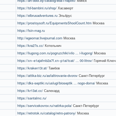
https://art-oboi.by/catalog/eda-i-napitki/
Минск
https://td-bambini.ru/shop/
Хасавюрт
https://elbrusadventures.ru
Эльбрус
https://prostoysoft.ru/EquipmentsShoolCount.htm
Москва
https://fsin-mag.ru
http://egeomar.livejournal.com
Москва
https://kra27s.cc/
Котельнич
https://liugong.com.ru/pogruzchiki/vilo ... i-liugong/
Москва
https://xn--e1ajafmb2a7f.xn--p1ai/tcat/ ... 00-litrov/
Горячий Ключ
https://kraken13r.at/
Тамбов
https://attika-biz.ru/asfaltirovanie-dvorov
Санкт-Петербург
https://dks-septiki.ru/uslugi/bioseptik ... nogo-doma/
Москва
https://kr13at.cc/
Салехард
https://santalmc.ru/
https://servicekovrov.ru/natirka-pola/
Санкт-Петербург
https://retrotok.ru/catalog/retro-patrony/
Москва