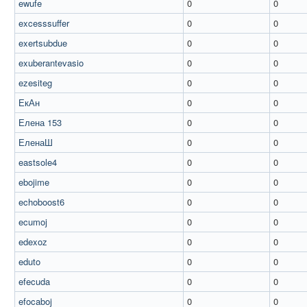
ewufe
0
0
excesssuffer
0
0
exertsubdue
0
0
exuberantevasio
0
0
ezesiteg
0
0
ЕкАн
0
0
Елена 153
0
0
ЕленаШ
0
0
eastsole4
0
0
ebojime
0
0
echoboost6
0
0
ecumoj
0
0
edexoz
0
0
eduto
0
0
efecuda
0
0
efocaboj
0
0