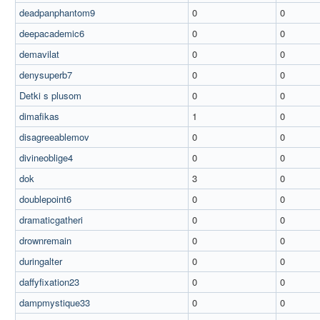
deadpanphantom9
0
0
deepacademic6
0
0
demavilat
0
0
denysuperb7
0
0
Detki s plusom
0
0
dimafikas
1
0
disagreeablemov
0
0
divineoblige4
0
0
dok
3
0
doublepoint6
0
0
dramaticgatheri
0
0
drownremain
0
0
duringalter
0
0
daffyfixation23
0
0
dampmystique33
0
0