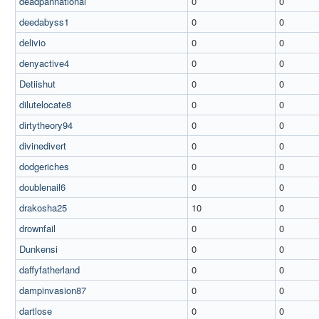
deadpannational
0
0
deedabyss1
0
0
delivio
0
0
denyactive4
0
0
Detiishut
0
0
dilutelocate8
0
0
dirtytheory94
0
0
divinedivert
0
0
dodgeriches
0
0
doublenail6
0
0
drakosha25
10
0
drownfail
0
0
Dunkensi
0
0
daffyfatherland
0
0
dampinvasion87
0
0
dartlose
0
0