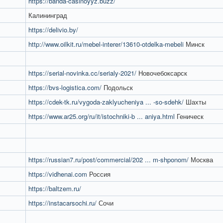
https://banda-casinoyyz.buzz/
Калининград
https://delivio.by/
http://www.oilkit.ru/mebel-interer/13610-otdelka-mebeli
Минск
https://serial-novinka.cc/serialy-2021/
Новочебоксарск
https://bvs-logistica.com/
Подольск
https://cdek-tk.ru/vygoda-zaklyucheniya ... -so-sdehk/
Шахты
https://www.ar25.org/ru/it/istochniki-b ... aniya.html
Геническ
https://russian7.ru/post/commercial/202 ... m-shponom/
Москва
https://vidhenai.com
Россия
https://baltzem.ru/
https://instacarsochi.ru/
Сочи