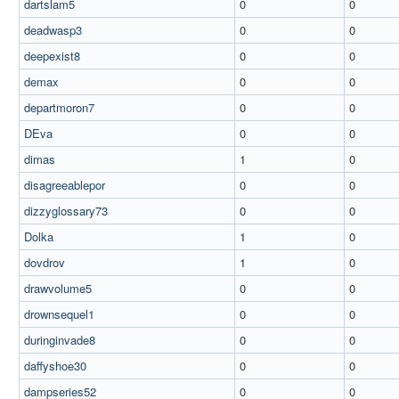
dartslam5
0
0
deadwasp3
0
0
deepexist8
0
0
demax
0
0
departmoron7
0
0
DEva
0
0
dimas
1
0
disagreeablepor
0
0
dizzyglossary73
0
0
Dolka
1
0
dovdrov
1
0
drawvolume5
0
0
drownsequel1
0
0
duringinvade8
0
0
daffyshoe30
0
0
dampseries52
0
0