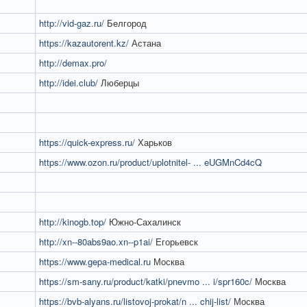
http://vid-gaz.ru/
Белгород
https://kazautorent.kz/
Астана
http://demax.pro/
http://idei.club/
Люберцы
https://quick-express.ru/
Харьков
https://www.ozon.ru/product/uplotnitel- ... eUGMnCd4cQ
http://kinogb.top/
Южно-Сахалинск
http://xn--80abs9ao.xn--p1ai/
Егорьевск
https://www.gepa-medical.ru
Москва
https://sm-sany.ru/product/katki/pnevmo ... i/spr160c/
Москва
https://bvb-alyans.ru/listovoj-prokat/n ... chij-list/
Москва