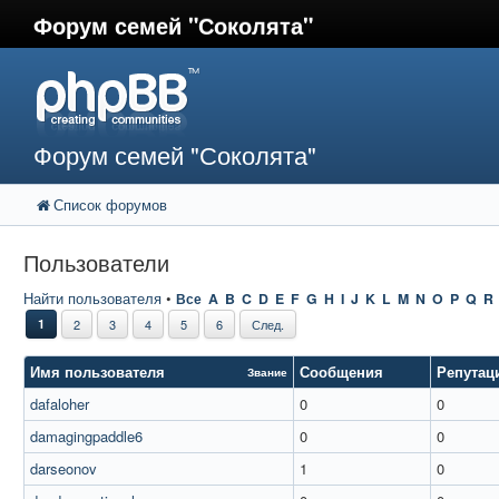
Форум семей "Соколята"
Форум семей "Соколята"
Список форумов
Пользователи
Найти пользователя
•
Все
A
B
C
D
E
F
G
H
I
J
K
L
M
N
O
P
Q
R
1
2
3
4
5
6
След.
Имя пользователя
Сообщения
Репутац
Звание
dafaloher
0
0
damagingpaddle6
0
0
darseonov
1
0