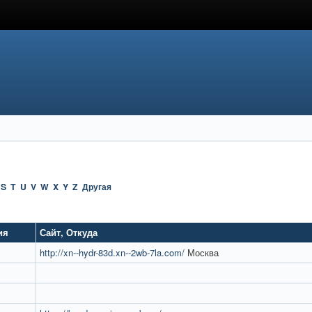
S
T
U
V
W
X
Y
Z
Другая
ия
Сайт
,
Откуда
http://xn--hydr-83d.xn--2wb-7la.com/
Москва