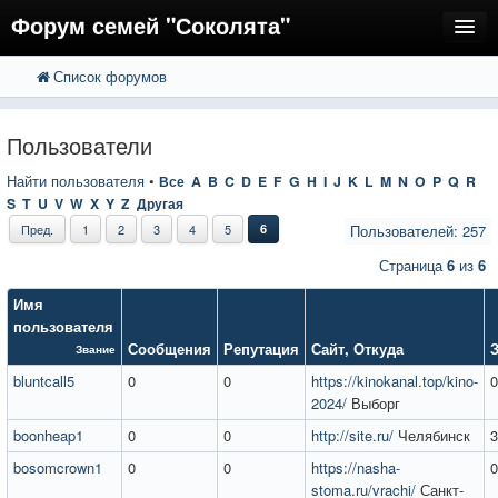
Форум семей "Соколята"
Список форумов
FAQ
Пользователи
Пользователи
Регистрация
Найти пользователя
•
Все
A
B
C
D
E
F
G
H
I
J
K
L
M
N
O
P
Q
R
S
T
U
V
W
X
Y
Z
Другая
Вход
Пред.
1
2
3
4
5
6
Пользователей: 257
Страница
6
из
6
Имя
пользователя
Сообщения
Репутация
Сайт
,
Откуда
Звание
bluntcall5
0
0
https://kinokanal.top/kino-
0
2024/
Выборг
boonheap1
0
0
http://site.ru/
Челябинск
3
bosomcrown1
0
0
https://nasha-
0
stoma.ru/vrachi/
Санкт-