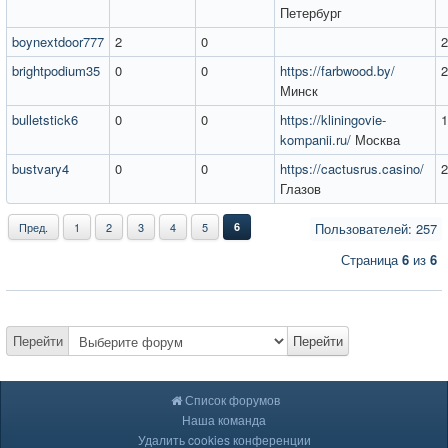
Петербург
boynextdoor777
2
0
2
brightpodium35
0
0
https://farbwood.by/
2
Минск
bulletstick6
0
0
https://kliningovie-
1
kompanii.ru/
Москва
bustvary4
0
0
https://cactusrus.casino/
2
Глазов
Пред.
1
2
3
4
5
6
Пользователей: 257
Страница
6
из
6
Перейти
Перейти
Список форумов
Наша команда
Удалить cookies конференции