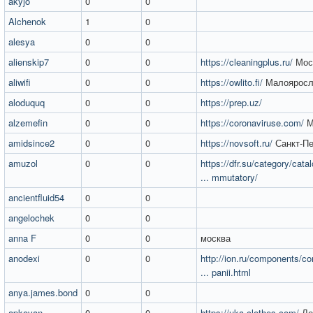
akyjo
0
0
Alchenok
1
0
alesya
0
0
alienskip7
0
0
https://cleaningplus.ru/
Мос
aliwifi
0
0
https://owlito.fi/
Малояросл
aloduquq
0
0
https://prep.uz/
alzemefin
0
0
https://coronaviruse.com/
М
amidsince2
0
0
https://novsoft.ru/
Санкт-Пе
amuzol
0
0
https://dfr.su/category/cat
... mmutatory/
ancientfluid54
0
0
angelochek
0
0
anna F
0
0
москва
anodexi
0
0
http://ion.ru/components/
... panii.html
anya.james.bond
0
0
apkovan
0
0
https://uka-clothes.com/
Ло