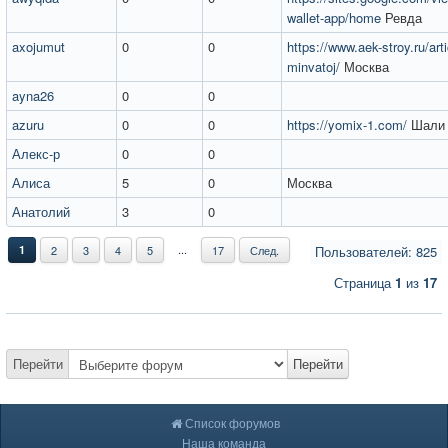
wallet-app/home
Ревда
axojumut
0
0
https://www.aek-stroy.ru/artic
minvatoj/
Москва
ayna26
0
0
azuru
0
0
https://yomix-1.com/
Шали
Алекс-р
0
0
Алиса
5
0
Москва
Анатолий
3
0
...
1
2
3
4
5
17
След.
Пользователей: 825
Страница
1
из
17
Перейти
Перейти
Список форумов
Наша команда