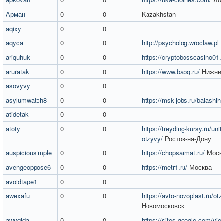
Арман
0
0
Kazakhstan
aqixy
0
0
aqyca
0
0
http://psycholog.wroclaw.pl
ariquhuk
0
0
https://cryptobosscasino01
aruratak
0
0
https://www.babq.ru/
Нижни
asovyvy
0
0
asylumwatch8
0
0
https://msk-jobs.ru/balashih
atidetak
0
0
atoty
0
0
https://treyding-kursy.ru/unit
otzyvy/
Ростов-на-Дону
auspiciousimple
0
0
https://chopsarmat.ru/
Моск
avengeoppose6
0
0
https://metr1.ru/
Москва
avoidtape1
0
0
awexafu
0
0
https://avto-novoplast.ru/ot
Новомосковск
awyqida
0
0
https://sites.google.com/v