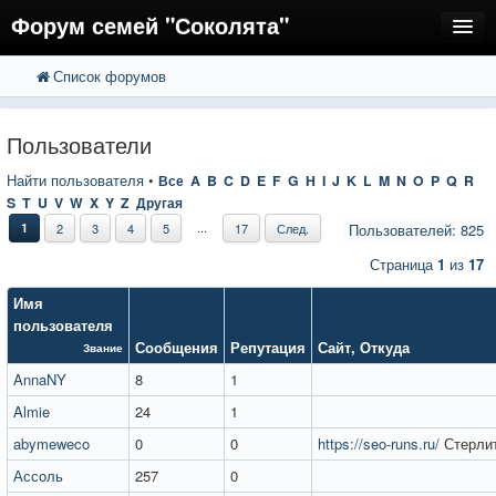
Форум семей "Соколята"
Список форумов
FAQ
Пользователи
Пользователи
Регистрация
Найти пользователя
•
Все
A
B
C
D
E
F
G
H
I
J
K
L
M
N
O
P
Q
R
S
T
U
V
W
X
Y
Z
Другая
Вход
...
1
2
3
4
5
17
След.
Пользователей: 825
Страница
1
из
17
Имя
пользователя
Сообщения
Репутация
Сайт
,
Откуда
Звание
AnnaNY
8
1
Almie
24
1
abymeweco
0
0
https://seo-runs.ru/
Стерли
Ассоль
257
0