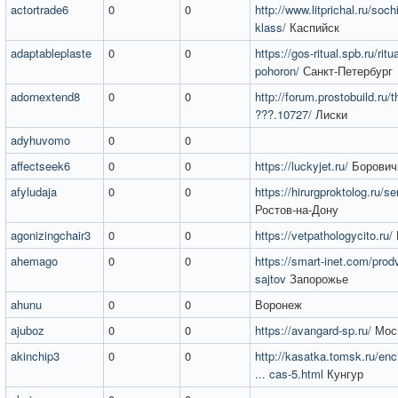
actortrade6
0
0
http://www.litprichal.ru/soch
klass/
Каспийск
adaptableplaste
0
0
https://gos-ritual.spb.ru/ritu
pohoron/
Санкт-Петербург
adornextend8
0
0
http://forum.prostobuild.ru/t
???.10727/
Лиски
adyhuvomo
0
0
affectseek6
0
0
https://luckyjet.ru/
Борович
afyludaja
0
0
https://hirurgproktolog.ru/se
Ростов-на-Дону
agonizingchair3
0
0
https://vetpathologycito.ru/
ahemago
0
0
https://smart-inet.com/prod
sajtov
Запорожье
ahunu
0
0
Воронеж
ajuboz
0
0
https://avangard-sp.ru/
Мос
akinchip3
0
0
http://kasatka.tomsk.ru/enc
... cas-5.html
Кунгур