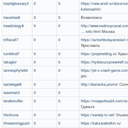
torpidglossary3
0
0
https://new-anoli.ru/obzor-
kofemashin/
tracetree8
0
0
Всеволожск
treadclergy8
0
0
http://www.sedmoycanal.com
... rotiv.html
Москва
triflecall7
0
0
https://avtoshkolayaroslavl.r
Ярославль
turnblind7
0
0
https://proptreiding.ru/
Красн
takaglor
0
0
https://hydraruzxpnew4aff.ru
tanneophyte94
0
0
https://jet-x-crash-game.com
jetx
tastelegal8
0
0
http://dostavka.promo/
Солн
tearshair3
0
0
tendersuffer
0
0
https://mojapolisa24.com/oc
Гданьск
thicktune
0
0
https://serialy-tv.net/
Ульяно
threateningpush
0
0
https://kakzarabotkin.ru/