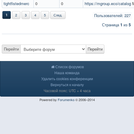
tightfistedmerc
0
0
https://mgroup.eco/catalog
М
1
2
3
4
5
След.
Пользователей: 227
Страница
1
из
5
Перейти
Перейти
Список форумов
Наша команда
Удалить cookies конференции
Вернуться к началу
Часовой пояс: UTC + 4 часа
Powered by
Forumenko
© 2006–2014