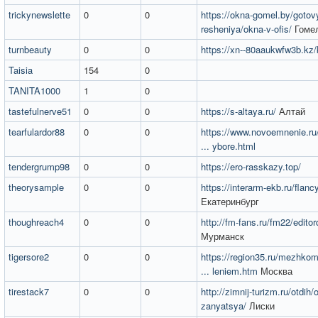
trickynewslette
0
0
https://okna-gomel.by/gotov
resheniya/okna-v-ofis/
Гоме
turnbeauty
0
0
https://xn--80aaukwfw3b.kz/
Taisia
154
0
TANITA1000
1
0
tastefulnerve51
0
0
https://s-altaya.ru/
Алтай​
tearfulardor88
0
0
https://www.novoemnenie.ru
... ybore.html
tendergrump98
0
0
https://ero-rasskazy.top/
theorysample
0
0
https://interarm-ekb.ru/flanc
Екатеринбург
thoughreach4
0
0
http://fm-fans.ru/fm22/editor
Мурманск
tigersore2
0
0
https://region35.ru/mezhkom
... leniem.htm
Москва
tirestack7
0
0
http://zimnij-turizm.ru/otdih/
zanyatsya/
Лиски