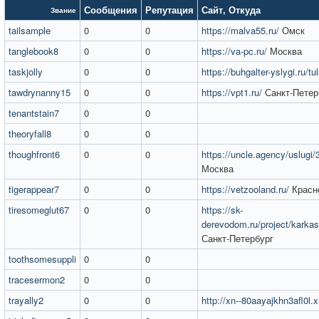
Сообщения
Репутация
Сайт
,
Откуда
Звание
tailsample
0
0
https://malva55.ru/
Омск
tanglebook8
0
0
https://va-pc.ru/
Москва
taskjolly
0
0
https://buhgalter-yslygi.ru/tu
tawdrynanny15
0
0
https://vpt1.ru/
Санкт-Петер
tenantstain7
0
0
theoryfall8
0
0
thoughfront6
0
0
https://uncle.agency/uslugi/
Москва
tigerappear7
0
0
https://vetzooland.ru/
Красн
tiresomeglut67
0
0
https://sk-
derevodom.ru/project/karka
Санкт-Петербург
toothsomesuppli
0
0
tracesermon2
0
0
trayally2
0
0
http://xn--80aayajkhn3afl0l.x