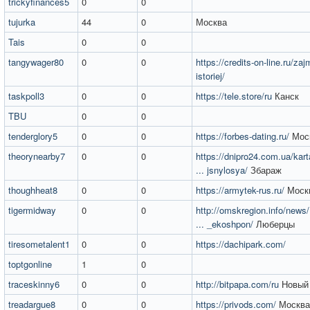
trickyfinances5
0
0
tujurka
44
0
Москва
Tais
0
0
tangywager80
0
0
https://credits-on-line.ru/zajm
istoriej/
taskpoll3
0
0
https://tele.store/ru
Канск
TBU
0
0
tenderglory5
0
0
https://forbes-dating.ru/
Мос
theorynearby7
0
0
https://dnipro24.com.ua/kar
... jsnylosya/
Збараж
thoughheat8
0
0
https://armytek-rus.ru/
Моск
tigermidway
0
0
http://omskregion.info/news
... _ekoshpon/
Люберцы
tiresometalent1
0
0
https://dachipark.com/
toptgonline
1
0
traceskinny6
0
0
http://bitpapa.com/ru
Новый 
treadargue8
0
0
https://privods.com/
Москва