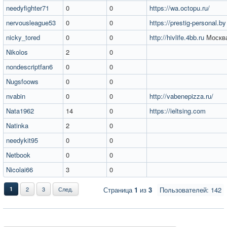
needyfighter71
0
0
https://wa.octopu.ru/
nervousleague53
0
0
https://prestig-personal.by
nicky_tored
0
0
http://hivlife.4bb.ru
Москв
Nikolos
2
0
nondescriptfan6
0
0
Nugsfoows
0
0
nvabin
0
0
http://vabenepizza.ru/
Nata1962
14
0
https://ieltsing.com
Natinka
2
0
needykit95
0
0
Netbook
0
0
Nicolai66
3
0
1
2
3
След.
Страница
1
из
3
Пользователей: 142