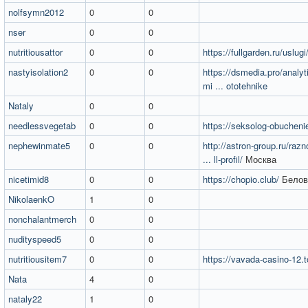
nolfsymn2012
0
0
nser
0
0
nutritiousattor
0
0
https://fullgarden.ru/uslugi
nastyisolation2
0
0
https://dsmedia.pro/analy
mi ... ototehnike
Nataly
0
0
needlessvegetab
0
0
https://seksolog-obuchenie
nephewinmate5
0
0
http://astron-group.ru/razn
... ll-profil/
Москва
nicetimid8
0
0
https://chopio.club/
Белов
NikolaenkO
1
0
nonchalantmerch
0
0
nudityspeed5
0
0
nutritiousitem7
0
0
https://vavada-casino-12.t
Nata
4
0
nataly22
1
0