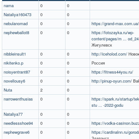
nama
0
0
Nataliya160473
0
0
nebulanomad
0
0
https://grand-max.com.ua/
nephewballot8
0
0
https://fotozayka.ru/wp-
content/pages/m ... od_24
Жигулевск
nibbleinsult1
0
0
http://iceholod.com/
Новок
nikitenko.p
0
0
Россия
noisyentrant87
0
0
https://fitness44you.ru/
novellousy6
0
0
http://pinup-oyun.com/
Ba
Nuta
2
0
narrowenthusias
0
0
https://spark.ru/startup/te
stu ... -2022-godu
Nataliya77
0
0
needlessshoe94
0
0
https://vodka-casinon.buz
nephewgrave6
0
0
https://cardinalnn.ru/gorod
Златоуст