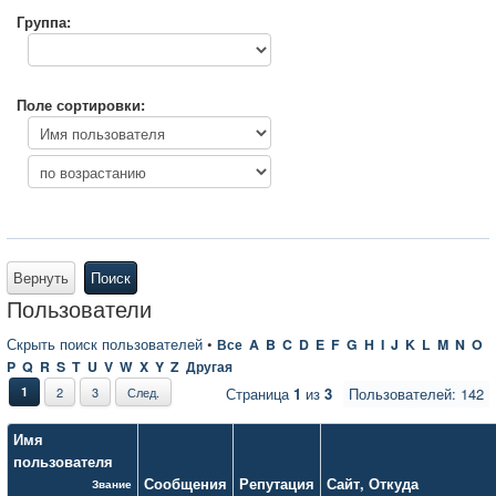
Группа:
Поле сортировки:
Вернуть
Поиск
Пользователи
Скрыть поиск пользователей
•
Все
A
B
C
D
E
F
G
H
I
J
K
L
M
N
O
P
Q
R
S
T
U
V
W
X
Y
Z
Другая
1
2
3
След.
Страница
1
из
3
Пользователей: 142
Имя
пользователя
Сообщения
Репутация
Сайт
,
Откуда
Звание