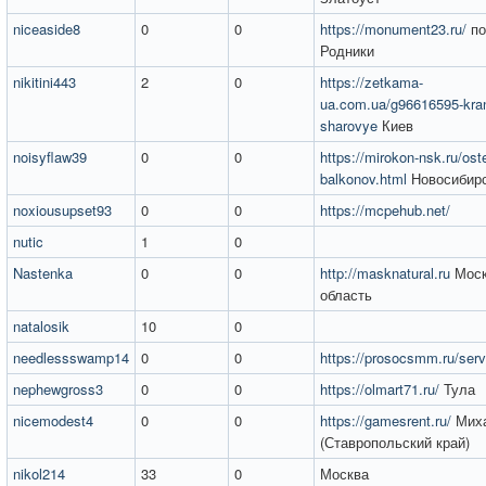
niceaside8
0
0
https://monument23.ru/
по
Родники
nikitini443
2
0
https://zetkama-
ua.com.ua/g96616595-kra
sharovye
Киев
noisyflaw39
0
0
https://mirokon-nsk.ru/ost
balkonov.html
Новосибир
noxiousupset93
0
0
https://mcpehub.net/
nutic
1
0
Nastenka
0
0
http://masknatural.ru
Моск
область
natalosik
10
0
needlessswamp14
0
0
https://prosocsmm.ru/serv
nephewgross3
0
0
https://olmart71.ru/
Тула
nicemodest4
0
0
https://gamesrent.ru/
Миха
(Ставропольский край)
nikol214
33
0
Москва