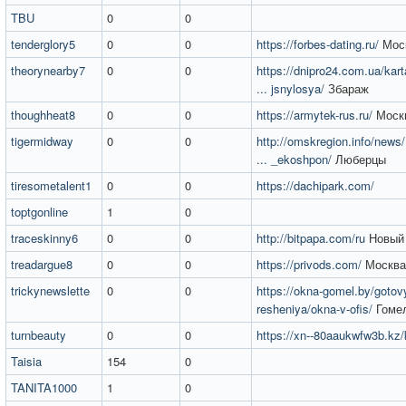
TBU
0
0
tenderglory5
0
0
https://forbes-dating.ru/
Мос
theorynearby7
0
0
https://dnipro24.com.ua/kar
... jsnylosya/
Збараж
thoughheat8
0
0
https://armytek-rus.ru/
Моск
tigermidway
0
0
http://omskregion.info/news
... _ekoshpon/
Люберцы
tiresometalent1
0
0
https://dachipark.com/
toptgonline
1
0
traceskinny6
0
0
http://bitpapa.com/ru
Новый 
treadargue8
0
0
https://privods.com/
Москва
trickynewslette
0
0
https://okna-gomel.by/gotov
resheniya/okna-v-ofis/
Гоме
turnbeauty
0
0
https://xn--80aaukwfw3b.kz/
Taisia
154
0
TANITA1000
1
0