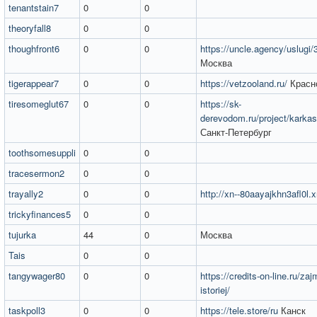
tenantstain7
0
0
theoryfall8
0
0
thoughfront6
0
0
https://uncle.agency/uslugi/
Москва
tigerappear7
0
0
https://vetzooland.ru/
Красн
tiresomeglut67
0
0
https://sk-
derevodom.ru/project/karka
Санкт-Петербург
toothsomesuppli
0
0
tracesermon2
0
0
trayally2
0
0
http://xn--80aayajkhn3afl0l.x
trickyfinances5
0
0
tujurka
44
0
Москва
Tais
0
0
tangywager80
0
0
https://credits-on-line.ru/zajm
istoriej/
taskpoll3
0
0
https://tele.store/ru
Канск