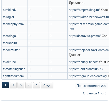
Ярославль
turnblind7
0
0
https://proptreiding.ru/
Красн
takaglor
0
0
https://hydraruzxpnew4aff.ru
tanneophyte94
0
0
https://jet-x-crash-game.com
jetx
tastelegal8
0
0
http://dostavka.promo/
Солн
tearshair3
0
0
tendersuffer
0
0
https://mojapolisa24.com/oc
Гданьск
thicktune
0
0
https://serialy-tv.net/
Ульяно
threateningpush
0
0
https://kakzarabotkin.ru/
tightfistedmerc
0
0
https://mgroup.eco/catalog
М
1
2
3
4
5
След.
Пользователей: 227
Страница
1
из
5