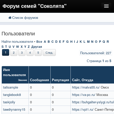
Форум семей "Соколята"
Список форумов
FAQ
Пользователи
Пользователи
Регистрация
Найти пользователя
•
Все
A
B
C
D
E
F
G
H
I
J
K
L
M
N
O
P
Q
R
S
T
U
V
W
X
Y
Z
Другая
Вход
1
2
3
4
5
След.
Пользователей: 227
Страница
1
из
5
Имя
пользователя
Сообщения
Репутация
Сайт
,
Откуда
Звание
tailsample
0
0
https://malva55.ru/
Омск
tanglebook8
0
0
https://va-pc.ru/
Москва
taskjolly
0
0
https://buhgalter-yslygi.ru/tu
tawdrynanny15
0
0
https://vpt1.ru/
Санкт-Петер