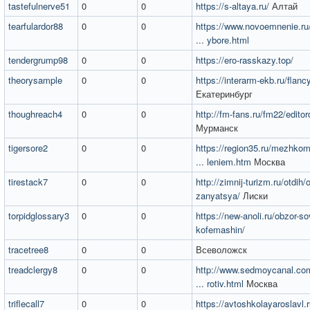
tastefulnerve51
0
0
https://s-altaya.ru/
Алтай​
tearfulardor88
0
0
https://www.novoemnenie.ru
... ybore.html
tendergrump98
0
0
https://ero-rasskazy.top/
theorysample
0
0
https://interarm-ekb.ru/flanc
Екатеринбург
thoughreach4
0
0
http://fm-fans.ru/fm22/editor
Мурманск
tigersore2
0
0
https://region35.ru/mezhkom
... leniem.htm
Москва
tirestack7
0
0
http://zimnij-turizm.ru/otdih/
zanyatsya/
Лиски
torpidglossary3
0
0
https://new-anoli.ru/obzor-
kofemashin/
tracetree8
0
0
Всеволожск
treadclergy8
0
0
http://www.sedmoycanal.com
... rotiv.html
Москва
triflecall7
0
0
https://avtoshkolayaroslavl.r