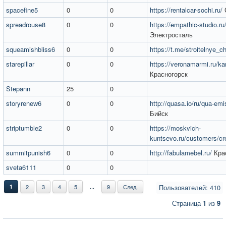
spacefine5
0
0
https://rentalcar-sochi.ru/
spreadrouse8
0
0
https://empathic-studio.ru
Электросталь
squeamishbliss6
0
0
https://t.me/stroitelnye_c
starepillar
0
0
https://veronamarmi.ru/k
Красногорск
Stepann
25
0
storyrenew6
0
0
http://quasa.io/ru/qua-em
Бийск
striptumble2
0
0
https://moskvich-
kuntsevo.ru/customers/cre
summitpunish6
0
0
http://fabulamebel.ru/
Кра
sveta6111
0
0
...
1
2
3
4
5
9
След.
Пользователей: 410
Страница
1
из
9