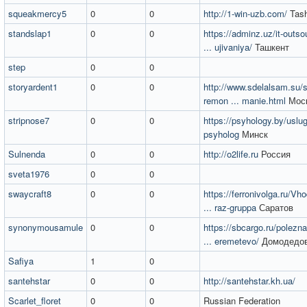
squeakmercy5
0
0
http://1-win-uzb.com/
Tash
standslap1
0
0
https://adminz.uz/it-outso
... ujivaniya/
Ташкент
step
0
0
storyardent1
0
0
http://www.sdelalsam.su/s
remon ... manie.html
Мос
stripnose7
0
0
https://psyhology.by/uslug
psyholog
Минск
Sulnenda
0
0
http://o2life.ru
Россия
sveta1976
0
0
swaycraft8
0
0
https://ferronivolga.ru/Vh
... raz-gruppa
Саратов
synonymousamule
0
0
https://sbcargo.ru/polezna
... eremetevo/
Домодедо
Safiya
1
0
santehstar
0
0
http://santehstar.kh.ua/
Scarlet_floret
0
0
Russian Federation