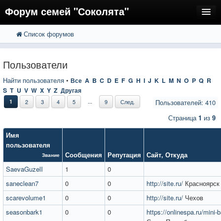
Форум семей "Соколята"
Список форумов
FAQ
Пользователи
Пользователи
Регистрация
Найти пользователя
•
Все
A
B
C
D
E
F
G
H
I
J
K
L
M
N
O
P
Q
R
S
T
U
V
W
X
Y
Z
Другая
Вход
...
1
2
3
4
5
9
След.
Пользователей: 410
Страница
1
из
9
Имя
пользователя
Сообщения
Репутация
Сайт
,
Откуда
Звание
SaevaGuzelI
1
0
saneclean7
0
0
http://site.ru/
Красноярск
scarevolume1
0
0
http://site.ru/
Чехов
seasonbark1
0
0
https://onlinespa.ru/mini-