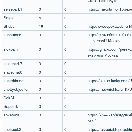
Санкт-Петербург
seizebark1
0
0
https://maxstat.io/
Горно-
Sergio
5
0
Sheba
19
0
http://www.opekaweb.ru
М
shootrice6
0
0
http://ekb4.info/2019/09/1
... -v-rossii/
Москва
sickpain
0
0
https://gmc-q.com/perevo
ekspress
Москва
sincebark7
0
0
slavechat6
0
0
snatchbride2
0
0
https://pin-up-lucky.com/
snottyobjection
0
0
https://mavericklq.ru/
КУЗ
SokAll
3
0
Sopelnik
0
0
sovetova
0
0
https://xn----7sbfahiyyuce
p1ai/
spotseek3
0
0
https://rosserial.top/rosfi