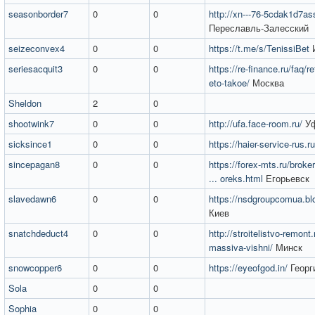
seasonborder7
0
0
http://xn---76-5cdak1d7ass
Переславль-Залесский
seizeconvex4
0
0
https://t.me/s/TenissiBet
И
seriesacquit3
0
0
https://re-finance.ru/faq/re
eto-takoe/
Москва
Sheldon
2
0
shootwink7
0
0
http://ufa.face-room.ru/
У
sicksince1
0
0
https://haier-service-rus.ru
sincepagan8
0
0
https://forex-mts.ru/broke
... oreks.html
Егорьевск
slavedawn6
0
0
https://nsdgroupcomua.bl
Киев
snatchdeduct4
0
0
http://stroitelistvo-remont
massiva-vishni/
Минск
snowcopper6
0
0
https://eyeofgod.in/
Георг
Sola
0
0
Sophia
0
0