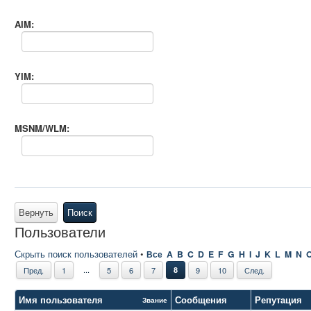
AIM:
YIM:
MSNM/WLM:
Вернуть
Поиск
Пользователи
Скрыть поиск пользователей
•
Все
A
B
C
D
E
F
G
H
I
J
K
L
M
N
...
Пред.
1
5
6
7
8
9
10
След.
Имя пользователя
Сообщения
Репутация
Звание