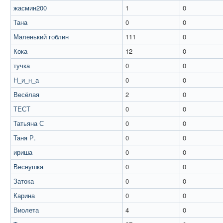
жасмин200
1
0
Тана
0
0
Маленький гоблин
111
0
Кока
12
0
тучка
0
0
Н_и_н_а
0
0
Весёлая
2
0
ТЕСТ
0
0
Татьяна С
0
0
Таня Р.
0
0
ириша
0
0
Веснушка
0
0
Затока
0
0
Карина
0
0
Виолета
4
0