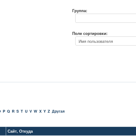
Группа:
Поле сортировки:
O
P
Q
R
S
T
U
V
W
X
Y
Z
Другая
Сайт
,
Откуда