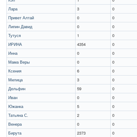
Лара
3
0
Привет Алтай
0
0
Липин Давид
0
0
Тутуся
1
0
ИРИНА
4354
0
Инна
0
0
Мама Веры
0
0
Ксения
6
0
Милица
3
0
Дельфин
59
0
Иван
0
0
Южанка
5
0
Татьяна С.
2
0
Венера
0
0
Бирута
2373
0