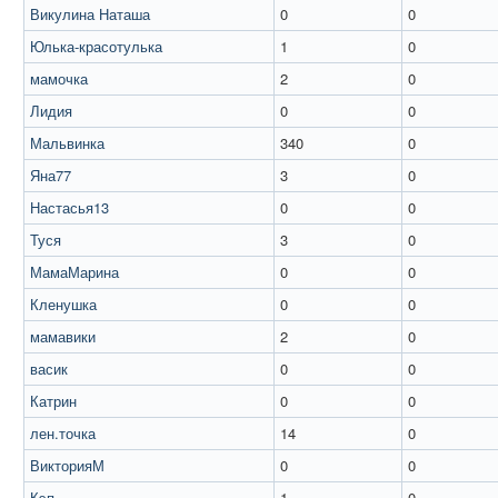
Викулина Наташа
0
0
Юлька-красотулька
1
0
мамочка
2
0
Лидия
0
0
Мальвинка
340
0
Яна77
3
0
Настасья13
0
0
Туся
3
0
МамаМарина
0
0
Кленушка
0
0
мамавики
2
0
васик
0
0
Катрин
0
0
лен.точка
14
0
ВикторияМ
0
0
Кэп
1
0