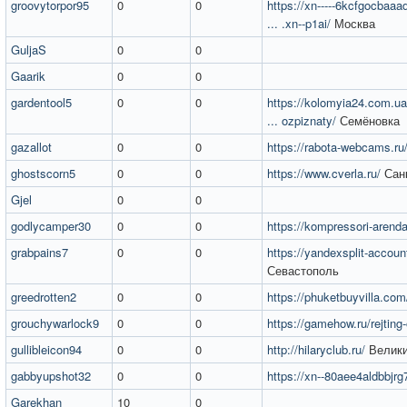
groovytorpor95
0
0
https://xn-----6kcfgocbaa
... .xn--p1ai/
Москва
GuljaS
0
0
Gaarik
0
0
gardentool5
0
0
https://kolomyia24.com.ua
... ozpiznaty/
Семёновка
gazallot
0
0
https://rabota-webcams.ru
ghostscorn5
0
0
https://www.cverla.ru/
Санк
Gjel
0
0
godlycamper30
0
0
https://kompressori-arenda
grabpains7
0
0
https://yandexsplit-accoun
Севастополь
greedrotten2
0
0
https://phuketbuyvilla.com
grouchywarlock9
0
0
https://gamehow.ru/rejting-
gullibleicon94
0
0
http://hilaryclub.ru/
Велики
gabbyupshot32
0
0
https://xn--80aee4aldbbjrg7
Garekhan
10
0