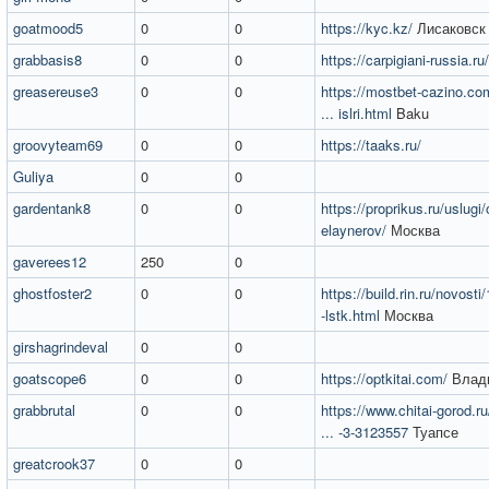
goatmood5
0
0
https://kyc.kz/
Лисаковск
grabbasis8
0
0
https://carpigiani-russia.ru/
greasereuse3
0
0
https://mostbet-cazino.co
... islri.html
Baku
groovyteam69
0
0
https://taaks.ru/
Guliya
0
0
gardentank8
0
0
https://proprikus.ru/uslugi/
elaynerov/
Москва
gaverees12
250
0
ghostfoster2
0
0
https://build.rin.ru/novost
-lstk.html
Москва
girshagrindeval
0
0
goatscope6
0
0
https://optkitai.com/
Влад
grabbrutal
0
0
https://www.chitai-gorod.r
... -3-3123557
Туапсе
greatcrook37
0
0