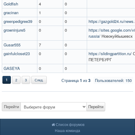
Goldfish
4
0
gracinan
1
0
greenpedigree39
0
0
https://gazgold24.ru/news
growninjure5
0
0
https://sites.google.com/v
russia/
Новокуйбышевск
Gusar555
7
0
gainfulcloset23
0
0
https://slidingpartition.ru/
С
ПЕТЕРБУРГ
GASEYA
0
0
1
2
3
След.
Страница
1
из
3
Пользователей: 150
Перейти
Перейти
Список форумов
Наша команда