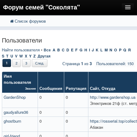
Форум семей "Соколята"
Список форумов
FAQ
Пользователи
Пользователи
Регистрация
Найти пользователя
•
Все
A
B
C
D
E
F
G
H
I
J
K
L
M
N
O
P
Q
R
S
T
U
V
W
X
Y
Z
Другая
Вход
1
2
3
След.
Страница
1
из
3
Пользователей: 150
Имя
пользователя
Сообщения
Репутация
Сайт
,
Откуда
Звание
GardenShop
0
0
http://www.gardenshop.ua
Электриков 21ф (ст. мет
gaudyallure36
0
0
ghostburn
0
0
https://rosserial.top/collec
Абакан
girl-friend
0
0