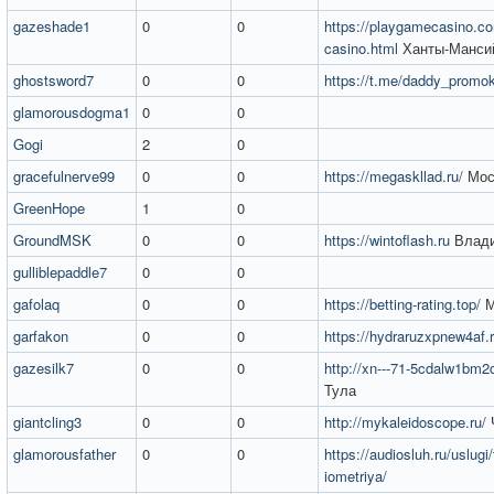
gazeshade1
0
0
https://playgamecasino.co
casino.html
Ханты-Манси
ghostsword7
0
0
https://t.me/daddy_promo
glamorousdogma1
0
0
Gogi
2
0
gracefulnerve99
0
0
https://megaskllad.ru/
Мос
GreenHope
1
0
GroundMSK
0
0
https://wintoflash.ru
Влад
gulliblepaddle7
0
0
gafolaq
0
0
https://betting-rating.top/
М
garfakon
0
0
https://hydraruzxpnew4af.r
gazesilk7
0
0
http://xn---71-5cdalw1bm2c
Тула
giantcling3
0
0
http://mykaleidoscope.ru/
glamorousfather
0
0
https://audiosluh.ru/uslugi/
iometriya/