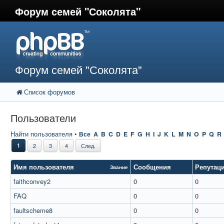
Форум семей "Соколята"
Форум семей "Соколята"
Список форумов
Пользователи
Найти пользователя
•
Все
A
B
C
D
E
F
G
H
I
J
K
L
M
N
O
P
Q
R
1
2
3
4
След.
Имя пользователя
Сообщения
Репутац
Звание
faithconvey2
0
0
FAQ
0
0
faultscheme8
0
0