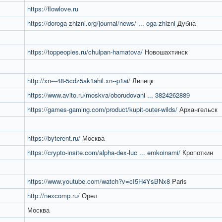
https://flowlove.ru
https://doroga-zhizni.org/journal/news/ ... oga-zhizni
Дубна
https://toppeoples.ru/chulpan-hamatova/
Новошахтинск
http://xn---48-5cdz5ak1ahil.xn--p1ai/
Липецк
https://www.avito.ru/moskva/oborudovani ... 3824262889
https://games-gaming.com/product/kupit-outer-wilds/
Архангельск
https://byterent.ru/
Москва
https://crypto-insite.com/alpha-dex-luc ... emkoinami/
Кропоткин
https://www.youtube.com/watch?v=cI5H4YsBNx8
Paris
http://nexcomp.ru/
Орел
Москва