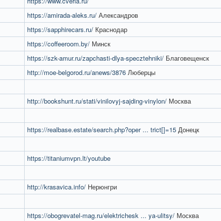
https://www.cverla.ru/
https://amirada-aleks.ru/
Александров
https://sapphirecars.ru/
Краснодар
https://coffeeroom.by/
Минск
https://szk-amur.ru/zapchasti-dlya-specztehniki/
Благовещенск
http://moe-belgorod.ru/anews/3876
Люберцы
http://bookshunt.ru/stati/vinilovyj-sajding-vinylon/
Москва
https://realbase.estate/search.php?oper ... trict[]=15
Донецк
https://titaniumvpn.lt/youtube
http://krasavica.info/
Нерюнгри
https://obogrevatel-mag.ru/elektrichesk ... ya-ulitsy/
Москва