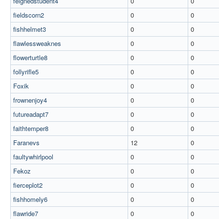
feignedstudent4
0
0
fieldscorn2
0
0
fishhelmet3
0
0
flawlessweaknes
0
0
flowerturtle8
0
0
follyrifle5
0
0
Foxik
0
0
frownenjoy4
0
0
futureadapt7
0
0
faithtemper8
0
0
Faranevs
12
0
faultywhirlpool
0
0
Fekoz
0
0
fierceplot2
0
0
fishhomely6
0
0
flawride7
0
0