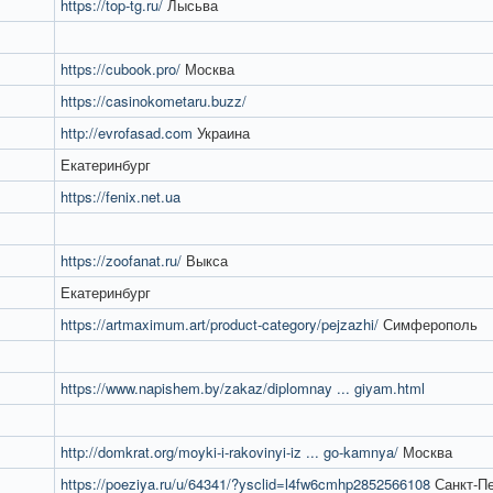
https://top-tg.ru/
Лысьва
https://cubook.pro/
Москва
https://casinokometaru.buzz/
http://evrofasad.com
Украина
Екатеринбург
https://fenix.net.ua
https://zoofanat.ru/
Выкса
Екатеринбург
https://artmaximum.art/product-category/pejzazhi/
Симферополь
https://www.napishem.by/zakaz/diplomnay ... giyam.html
http://domkrat.org/moyki-i-rakovinyi-iz ... go-kamnya/
Москва
https://poeziya.ru/u/64341/?ysclid=l4fw6cmhp2852566108
Санкт-Пе