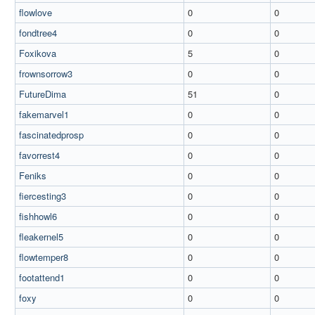
flowlove
0
0
fondtree4
0
0
Foxikova
5
0
frownsorrow3
0
0
FutureDima
51
0
fakemarvel1
0
0
fascinatedprosp
0
0
favorrest4
0
0
Feniks
0
0
fiercesting3
0
0
fishhowl6
0
0
fleakernel5
0
0
flowtemper8
0
0
footattend1
0
0
foxy
0
0