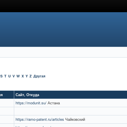
S
T
U
V
W
X
Y
Z
Другая
ия
Сайт
,
Откуда
https://modunit.su/
Астана
https://ramo-patent.ru/articles
Чайковский