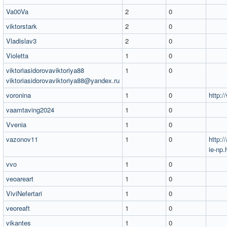
Va00Va
2
0
viktorstark
2
0
Vladislav3
2
0
Violetta
1
0
viktoriasidorovaviktoriya88
1
0
viktoriasidorovaviktoriya88@yandex.ru
voronina
1
0
http:/
vaamtaving2024
1
0
Vvenia
1
0
vazonov11
1
0
http:/
ie-np.
vvo
1
0
veoareart
1
0
ViviNefertari
1
0
veoreaft
1
0
vikantes
1
0