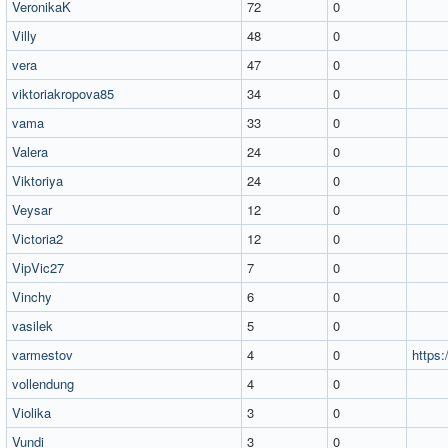
VeronikaK
72
0
Villy
48
0
vera
47
0
viktoriakropova85
34
0
vama
33
0
Valera
24
0
Viktoriya
24
0
Veysar
12
0
Victoria2
12
0
VipVic27
7
0
Vinchy
6
0
vasilek
5
0
varmestov
4
0
https:
vollendung
4
0
Violika
3
0
Vundi
3
0