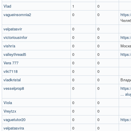
Vlad
1
0
vagueinsomnia2
0
0
https:
Челя
velpatasvir
0
0
victoriousinfor
0
0
https:
vishn'a
0
0
Моск
valleythread5
0
0
https:
Vera 777
0
0
viki7118
0
0
vladkristal
0
0
Влади
vesselprop8
0
0
https
... al
Viola
0
0
Vreytzx
0
0
vaguetutor20
0
0
https:
velpatasvira
0
0