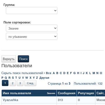
Группа:
Поле сортировки:
Вернуть
Поиск
Пользователи
Скрыть поиск пользователей
•
Все
A
B
C
D
E
F
G
H
I
J
K
L
M
N
O
P
Q
R
S
T
U
V
W
X
Y
Z
Другая
1
2
3
След.
Страница
1
из
3
Пользователей: 132
Имя пользователя
Сообщения
Репутация
Сайт
Звание
Vyazushka
313
0
Моск