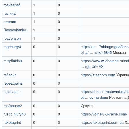
roaveanef
1
0
Галина
1
0
rereram
1
0
Rossoshanka
1
0
roavenson
1
0
ragehurry4
0
0
http://xn----7sbbagmgoc8bze
p1ai/ ... lstk/45845
Москва
rattyfluid69
0
0
https://www.wildberries.ru/ca
... rgetUrl=EX
refleckt
0
0
https://stascom.com
Украин
repeatpains
0
0
rigidhaunt
0
0
https://dezses-rostovnd.ru/o
ot ... ov-na-donu
Ростов-на-
roofpause2
0
0
Иркутск
rusticinjury40
0
0
https://vojna-v-ukraine.com/
raketaprint
0
0
https://raketaprint.com.ua
Ха