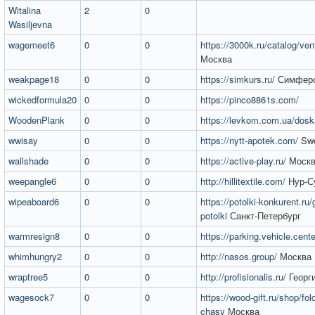
Witalina
2
0
Wasiljevna
wagemeet6
0
0
https://3000k.ru/catalog/ven
Москва
weakpage18
0
0
https://simkurs.ru/
Симфер
wickedformula20
0
0
https://pinco8861s.com/
WoodenPlank
0
0
https://levkom.com.ua/dosk
wwisay
0
0
https://nytt-apotek.com/
Sw
wallshade
0
0
https://active-play.ru/
Москв
weepangle6
0
0
http://hillitextile.com/
Нур-С
wipeaboard6
0
0
https://potolki-konkurent.ru/
potolki
Санкт-Петербург
warmresign8
0
0
https://parking.vehicle.cente
whimhungry2
0
0
http://nasos.group/
Москва
wraptree5
0
0
http://profisionalis.ru/
Георг
wagesock7
0
0
https://wood-gift.ru/shop/fo
chasy
Москва