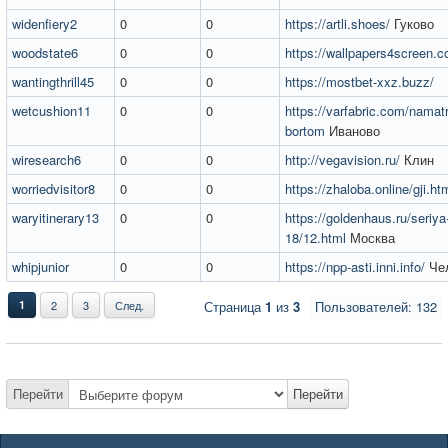
widenfiery2
0
0
https://artli.shoes/
Гуково
woodstate6
0
0
https://wallpapers4screen.c
wantingthrill45
0
0
https://mostbet-xxz.buzz/
wetcushion11
0
0
https://varfabric.com/namatr
bortom
Иваново
wiresearch6
0
0
http://vegavision.ru/
Клин
worriedvisitor8
0
0
https://zhaloba.online/gji.ht
waryitinerary13
0
0
https://goldenhaus.ru/seriya-
18/12.html
Москва
whipjunior
0
0
https://npp-asti.inni.info/
Чел
1
2
3
След.
Страница
1
из
3
Пользователей: 132
Перейти
Перейти