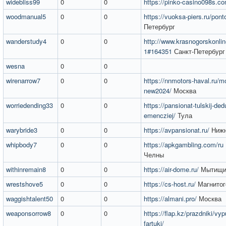
widebliss99
0
0
https://pinko-casino098s.co
woodmanual5
0
0
https://vuoksa-piers.ru/pont
Петербург
wanderstudy4
0
0
http://www.krasnogorskonlin
1#164351
Санкт-Петербург
wesna
0
0
wirenarrow7
0
0
https://nnmotors-haval.ru/mo
new2024/
Москва
worriedending33
0
0
https://pansionat-tulskij-ded
emencziej/
Тула
warybride3
0
0
https://avpansionat.ru/
Нижн
whipbody7
0
0
https://apkgambling.com/ru
Челны
withinremain8
0
0
https://air-dome.ru/
Мытищ
wrestshove5
0
0
https://cs-host.ru/
Магнитог
waggishtalent50
0
0
https://almani.pro/
Москва
weaponsorrow8
0
0
https://flap.kz/prazdniki/vyp
fartuki/