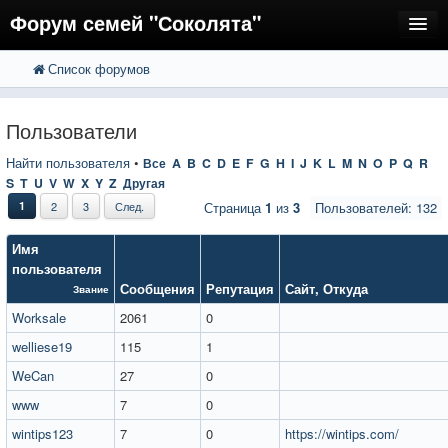
Форум семей "Соколята"
Список форумов
FAQ
Пользователи
Пользователи
Регистрация
Найти пользователя
•
Все
A
B
C
D
E
F
G
H
I
J
K
L
M
N
O
P
Q
R
S
T
U
V
W
X
Y
Z
Другая
Вход
1
2
3
След.
Страница
1
из
3
Пользователей: 132
Имя
пользователя
Сообщения
Репутация
Сайт
,
Откуда
Звание
Worksale
2061
0
welliese19
115
1
WeCan
27
0
www
7
0
wintips123
7
0
https://wintips.com/