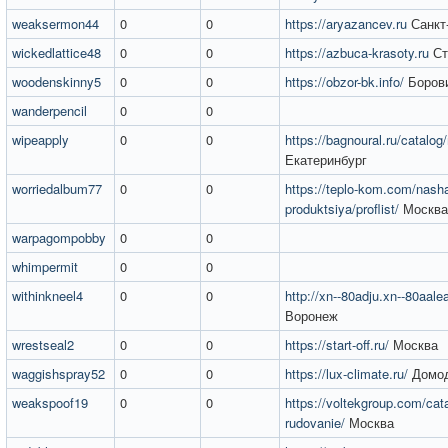
weaksermon44
0
0
https://aryazancev.ru
Санкт
wickedlattice48
0
0
https://azbuca-krasoty.ru
Ст
woodenskinny5
0
0
https://obzor-bk.info/
Боров
wanderpencil
0
0
wipeapply
0
0
https://bagnoural.ru/catalo
Екатеринбург
worriedalbum77
0
0
https://teplo-kom.com/nash
produktsiya/proflist/
Москва
warpagompobby
0
0
whimpermit
0
0
withinkneel4
0
0
http://xn--80adju.xn--80aale
Воронеж
wrestseal2
0
0
https://start-off.ru/
Москва
waggishspray52
0
0
https://lux-climate.ru/
Домод
weakspoof19
0
0
https://voltekgroup.com/cata
rudovanie/
Москва