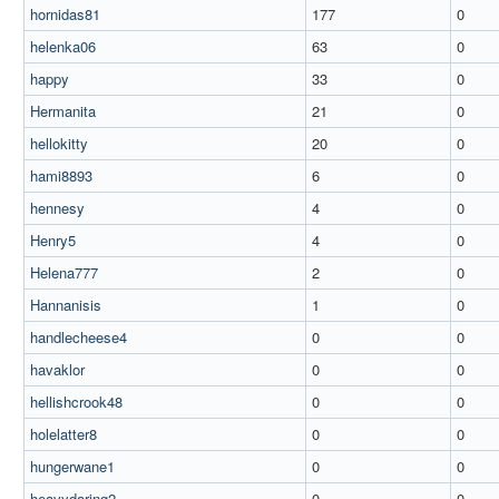
hornidas81
177
0
helenka06
63
0
happy
33
0
Hermanita
21
0
hellokitty
20
0
hami8893
6
0
hennesy
4
0
Henry5
4
0
Helena777
2
0
Hannanisis
1
0
handlecheese4
0
0
havaklor
0
0
hellishcrook48
0
0
holelatter8
0
0
hungerwane1
0
0
heavydaring2
0
0