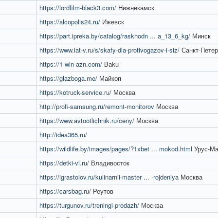
https://lordfilm-black3.com/
Нижнекамск
https://alcopolis24.ru/
Ижевск
https://part.ipreka.by/catalog/raskhodn ... a_13_6_kg/
Минск
https://www.lat-v.ru/s/skafy-dla-protivogazov-i-siz/
Санкт-Петер
https://1-win-azn.com/
Baku
https://glazboga.me/
Майкоп
https://kotruck-service.ru/
Москва
http://profi-samsung.ru/remont-monitorov
Москва
https://www.avtootlichnik.ru/ceny/
Москва
http://idea365.ru/
https://wildlife.by/images/pages/?1xbet ... mokod.html
Урус-Ма
https://detki-vl.ru/
Владивосток
https://igrastolov.ru/kulinarnii-master ... -rojdeniya
Москва
https://carsbag.ru/
Реутов
https://turgunov.ru/treningi-prodazh/
Москва