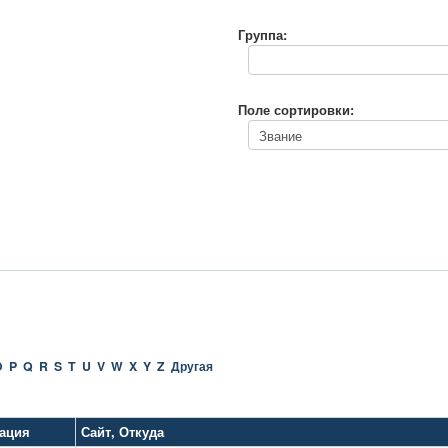
Группа:
Поле сортировки:
O
P
Q
R
S
T
U
V
W
X
Y
Z
Другая
ация
Сайт
,
Откуда