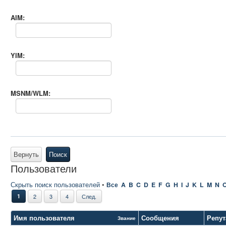
AIM:
YIM:
MSNM/WLM:
Вернуть
Поиск
Пользователи
Скрыть поиск пользователей
•
Все
A
B
C
D
E
F
G
H
I
J
K
L
M
N
1
2
3
4
След.
Имя пользователя
Сообщения
Репут
Звание