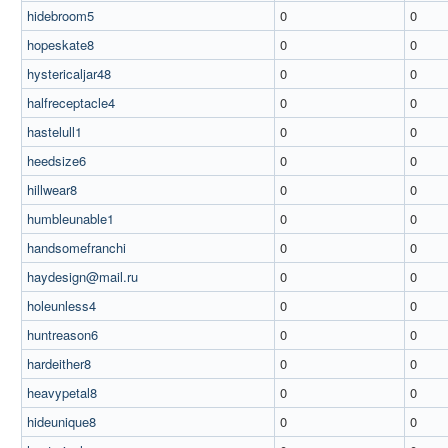
hidebroom5
0
0
hopeskate8
0
0
hystericaljar48
0
0
halfreceptacle4
0
0
hastelull1
0
0
heedsize6
0
0
hillwear8
0
0
humbleunable1
0
0
handsomefranchi
0
0
haydesign@mail.ru
0
0
holeunless4
0
0
huntreason6
0
0
hardeither8
0
0
heavypetal8
0
0
hideunique8
0
0