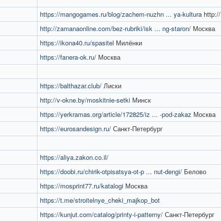
https://mangogames.ru/blog/zachem-nuzhn ... ya-kultura
http://
http://zamanaonline.com/bez-rubriki/isk ... ng-staron/
Москва
https://ikona40.ru/spasitel
Милёнки
https://fanera-ok.ru/
Москва
https://balthazar.club/
Лиски
http://v-okne.by/moskitnie-setki
Минск
https://yerkramas.org/article/172825/iz ... -pod-zakaz
Москва
https://eurosandesign.ru/
Санкт-Петербург
https://aliya.zakon.co.il/
https://doobi.ru/chirik-otpisatsya-ot-p ... nut-dengi/
Белово
https://mosprint77.ru/katalogi
Москва
https://t.me/stroitelnye_cheki_majkop_bot
https://kunjut.com/catalog/printy-i-patterny/
Санкт-Петербург