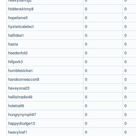
hiddenskinny8
0
0
hopefame5
0
0
hystericalelect
0
0
halfidea1
0
0
hasta
0
0
heedenfold
0
0
hillpork3
0
0
humblesicken
0
0
handsomeaccordi
0
0
haveyona23
0
0
hellishradio49
0
0
holetrail6
0
0
hungrynymph97
0
0
happydrudge13
0
0
heavyloaf1
0
0