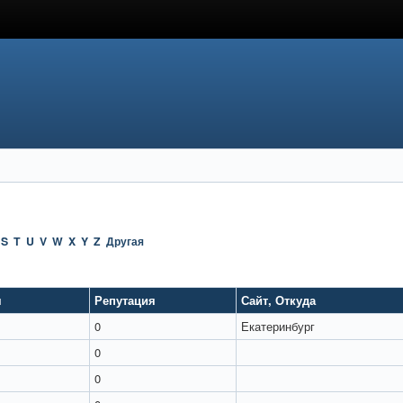
S
T
U
V
W
X
Y
Z
Другая
я
Репутация
Сайт
,
Откуда
0
Екатеринбург
0
0