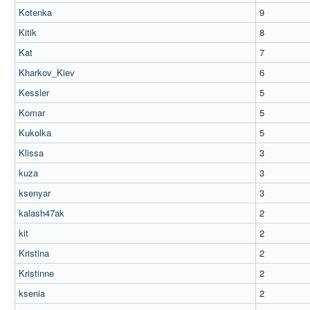
Kotenka
9
Kitik
8
Kat
7
Kharkov_Kiev
6
Kessler
5
Komar
5
Kukolka
5
Klissa
3
kuza
3
ksenyar
3
kalash47ak
2
kit
2
Kristina
2
Kristinne
2
ksenia
2