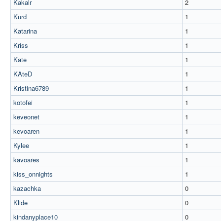
Kakalr
2
Kurd
1
Katarina
1
Kriss
1
Kate
1
KAteD
1
Kristina6789
1
kotofei
1
keveonet
1
kevoaren
1
Kylee
1
kavoares
1
kiss_onnights
1
kazachka
0
Klide
0
kindanyplace10
0