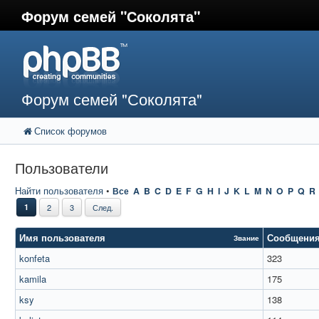
Форум семей "Соколята"
Форум семей "Соколята"
Список форумов
Пользователи
Найти пользователя
•
Все
A
B
C
D
E
F
G
H
I
J
K
L
M
N
O
P
Q
R
1
2
3
След.
Имя пользователя
Сообщени
Звание
konfeta
323
kamila
175
ksy
138