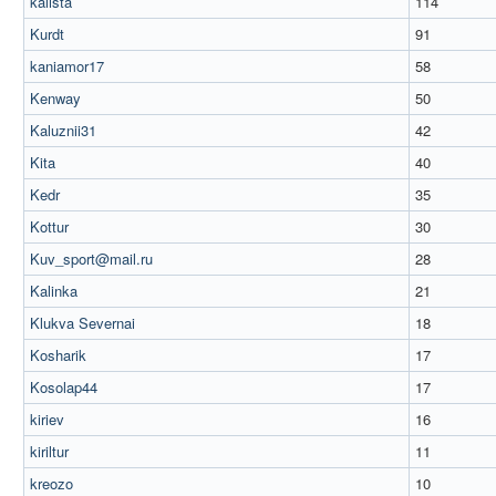
kalista
114
Kurdt
91
kaniamor17
58
Kenway
50
Kaluznii31
42
Kita
40
Kedr
35
Kottur
30
Kuv_sport@mail.ru
28
Kalinka
21
Klukva Severnai
18
Kosharik
17
Kosolap44
17
kiriev
16
kiriltur
11
kreozo
10