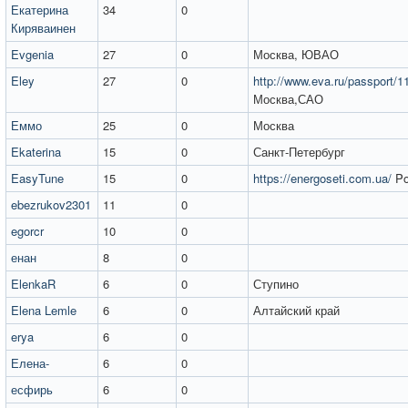
Екатерина
34
0
Киряваинен
Evgenia
27
0
Москва, ЮВАО
Eley
27
0
http://www.eva.ru/passport/
Москва,САО
Еммо
25
0
Москва
Ekaterina
15
0
Санкт-Петербург
EasyTune
15
0
https://energoseti.com.ua/
Po
ebezrukov2301
11
0
egorcr
10
0
енан
8
0
ElenkaR
6
0
Ступино
Elena Lemle
6
0
Алтайский край
erya
6
0
Елена-
6
0
есфирь
6
0