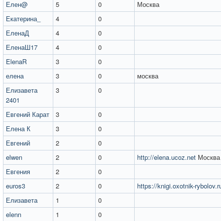
Елен@
5
0
Москва
Екатерина_
4
0
ЕленаД
4
0
ЕленаШ17
4
0
ElenaR
3
0
елена
3
0
москва
Елизавета
3
0
2401
Евгений Карат
3
0
Елена К
3
0
Евгений
2
0
elwen
2
0
http://elena.ucoz.net
Москва
Евгения
2
0
euros3
2
0
https://knigi.oxotnik-rybolov.r
Елизавета
1
0
elenn
1
0