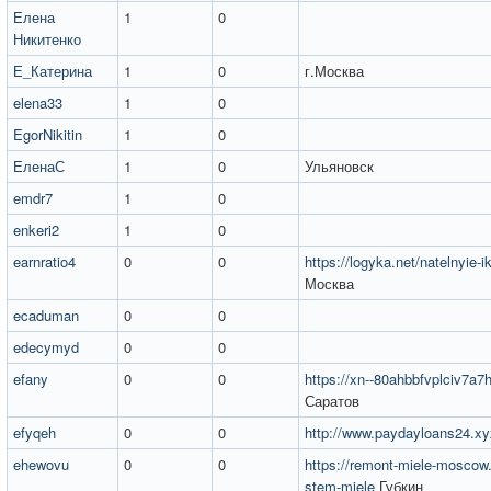
Елена
1
0
Никитенко
Е_Катерина
1
0
г.Москва
elena33
1
0
EgorNikitin
1
0
ЕленаС
1
0
Ульяновск
emdr7
1
0
enkeri2
1
0
earnratio4
0
0
https://logyka.net/natelnyie-i
Москва
ecaduman
0
0
edecymyd
0
0
efany
0
0
https://xn--80ahbbfvplciv7a7h
Саратов
efyqeh
0
0
http://www.paydayloans24.xy
ehewovu
0
0
https://remont-miele-moscow.
stem-miele
Губкин