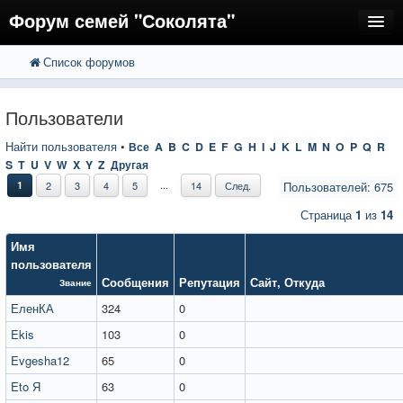
Форум семей "Соколята"
Список форумов
FAQ
Пользователи
Пользователи
Регистрация
Найти пользователя
•
Все
A
B
C
D
E
F
G
H
I
J
K
L
M
N
O
P
Q
R
S
T
U
V
W
X
Y
Z
Другая
Вход
...
1
2
3
4
5
14
След.
Пользователей: 675
Страница
1
из
14
Имя
пользователя
Сообщения
Репутация
Сайт
,
Откуда
Звание
ЕленКА
324
0
Ekis
103
0
Evgesha12
65
0
Eto Я
63
0