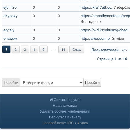
ejumizo
0
0
https://kra17att.cc/
Изберба
ekypaxy
0
0
https://empathycenter.ru/prep
Волгодонск
elytaly
0
0
https://bvd.kz/vkusnyj-obed
enawuw
0
0
http://aiwa.com.pl
Gliwice
...
1
2
3
4
5
14
След.
Пользователей: 675
Страница
1
из
14
Перейти
Перейти
Список форумов
Наша команда
Удалить cookies конференции
Вернуться к началу
Часовой пояс: UTC + 4 часа