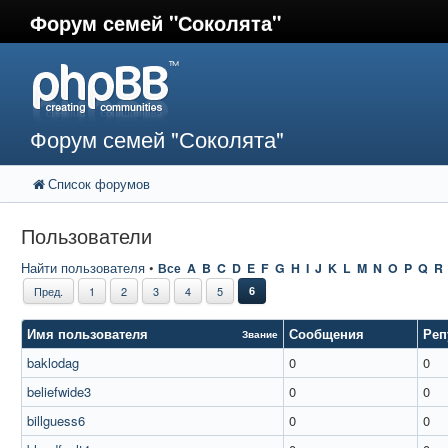
Форум семей "Соколята"
Форум семей "Соколята"
Список форумов
Пользователи
Найти пользователя
•
Все
A
B
C
D
E
F
G
H
I
J
K
L
M
N
O
P
Q
R
Пред.
1
2
3
4
5
6
Имя пользователя
Сообщения
Реп
Звание
baklodag
0
0
beliefwide3
0
0
billguess6
0
0