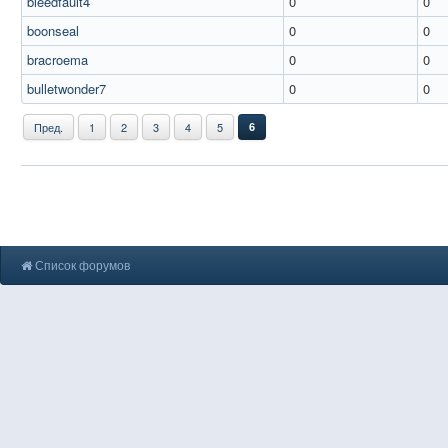
bleedfault4
0
0
boonseal
0
0
bracroema
0
0
bulletwonder7
0
0
Пред.
1
2
3
4
5
6
Список форумов