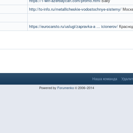
https://1-win-azerbaycan.com/promo.html
Баку
http://to-info.ru/metallicheskie-vodostochnye-sistemy/
Моск
https://eurocarsto.ru/uslugi/zapravka-a ... icionerov/
Красно
Наша команда
Удалит
Powered by
Forumenko
© 2006–2014