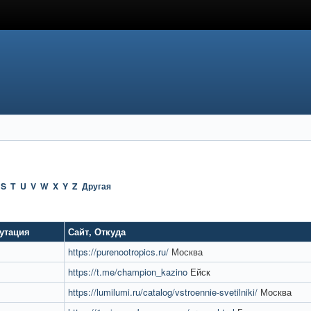
S
T
U
V
W
X
Y
Z
Другая
утация
Сайт
,
Откуда
https://purenootropics.ru/
Москва
https://t.me/champion_kazino
Ейск
https://lumilumi.ru/catalog/vstroennie-svetilniki/
Москва