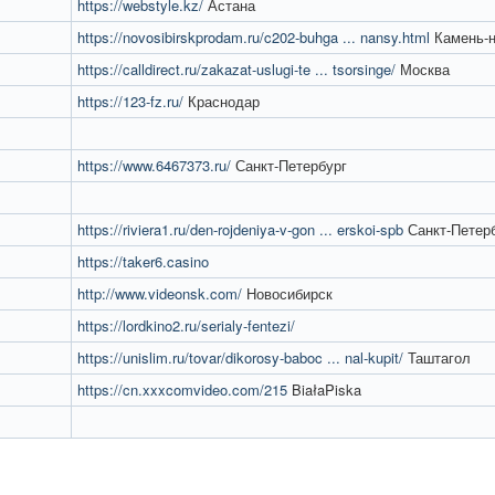
https://webstyle.kz/
Астана
https://novosibirskprodam.ru/c202-buhga ... nansy.html
Камень-н
https://calldirect.ru/zakazat-uslugi-te ... tsorsinge/
Москва
https://123-fz.ru/
Краснодар
https://www.6467373.ru/
Санкт-Петербург
https://riviera1.ru/den-rojdeniya-v-gon ... erskoi-spb
Санкт-Петер
https://taker6.casino
http://www.videonsk.com/
Новосибирск
https://lordkino2.ru/serialy-fentezi/
https://unislim.ru/tovar/dikorosy-baboc ... nal-kupit/
Таштагол
https://cn.xxxcomvideo.com/215
BiałaPiska