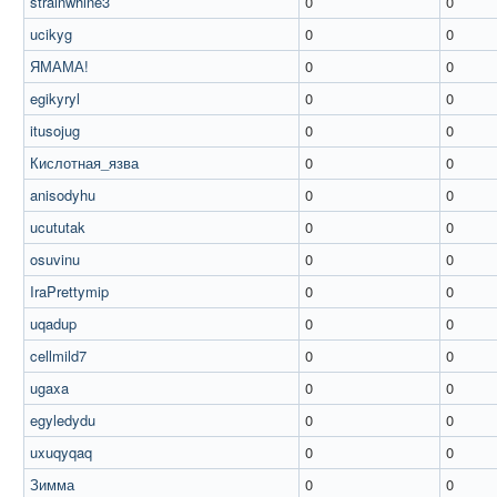
strainwhine3
0
0
ucikyg
0
0
ЯМАМА!
0
0
egikyryl
0
0
itusojug
0
0
Кислотная_язва
0
0
anisodyhu
0
0
ucututak
0
0
osuvinu
0
0
IraPrettymip
0
0
uqadup
0
0
cellmild7
0
0
ugaxa
0
0
egyledydu
0
0
uxuqyqaq
0
0
Зимма
0
0