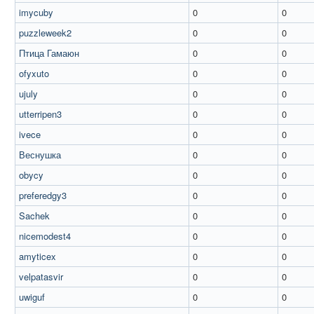
imycuby
0
0
puzzleweek2
0
0
Птица Гамаюн
0
0
ofyxuto
0
0
ujuly
0
0
utterripen3
0
0
ivece
0
0
Веснушка
0
0
obycy
0
0
preferedgy3
0
0
Sachek
0
0
nicemodest4
0
0
amyticex
0
0
velpatasvir
0
0
uwiguf
0
0