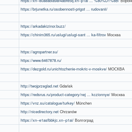
https://xn--80aeabla9af4abre5q.xn--p1ai ... %80%D1%8B/
Ворон
https://brjunetka.ru/osobennosti-prigot ... rudovanii/
https://arkadakizinor.buzz/
https://chinim365.ru/uslugi/uslugi-sant ... ka-filtrov
Москва
https://agropartner.su/
https://www.6467878.ru/
https://dezgold.ru/unichtozhenie-mokric-v-moskve/
МОСКВА
http://twojprzeglad.net
Gdańsk
https://redsrus.ru/product-category/nej ... kczionnye/
Москва
https://vnz.su/catalogue/turkey/
München
http://nicedirectory.net
Chrzanów
https://xn--e1asfbbkjc.xn--p1ai/
Волгоград