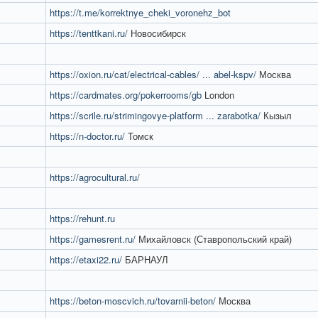
https://t.me/korrektnye_cheki_voronehz_bot
https://tenttkani.ru/
Новосибирск
https://oxion.ru/cat/electrical-cables/ ... abel-kspv/
Москва
https://cardmates.org/pokerrooms/gb
London
https://scrile.ru/strimingovye-platform ... zarabotka/
Кызыл
https://n-doctor.ru/
Томск
https://agrocultural.ru/
https://rehunt.ru
https://gamesrent.ru/
Михайловск (Ставропольский край)
https://etaxi22.ru/
БАРНАУЛ
https://beton-moscvich.ru/tovarnii-beton/
Москва