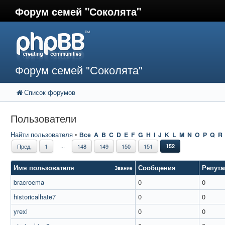
Форум семей "Соколята"
Форум семей "Соколята"
Список форумов
Пользователи
Найти пользователя
•
Все
A
B
C
D
E
F
G
H
I
J
K
L
M
N
O
P
Q
R
...
Пред.
1
148
149
150
151
152
Имя пользователя
Сообщения
Репута
Звание
bracroema
0
0
historicalhate7
0
0
yrexi
0
0