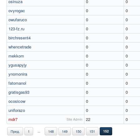
osinuza
0
0
ovyrogac
0
0
owufaruco
0
0
123-fz.ru
0
0
birchresent4
0
0
whencetrade
0
0
mekkom
0
0
ygusapyjy
0
0
ynomonira
0
0
fatomanol
0
0
gratisgas93
0
0
ocosicow
0
0
uniforazo
0
0
mdr7
22
0
Site Admin
...
Пред.
1
148
149
150
151
152