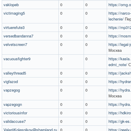
vaklopeb
0
0
https://omg
victimaging5
0
0
https://narco-
lechenie/
Пе
virtuerefute3
0
0
https://mp31
versedbandanna7
0
0
https://mosm
velvetscreen7
0
0
https://legal
Москва
vacuousfighter9
0
0
https://kasla
edmi_note/
С
valleythread5
0
0
https://jacksh
vigfazod
0
0
https://hydra
vapzegog
0
0
https://hydr
Москва
vapzegogn
0
0
https://hydr
victoriousinfor
0
0
https://hdkir
validaccuse7
0
0
https://gk-es.
ValerijKolesnikov@sharpland.ru
0
0
https://geely-