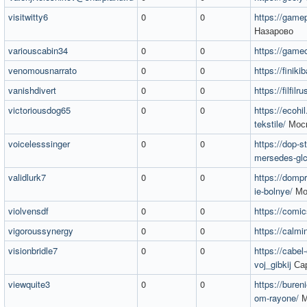
visitwitty6
0
0
https://gamep
Назарово
variouscabin34
0
0
https://gam
venomousnarrato
0
0
https://finiki
vanishdivert
0
0
https://filfilru
victoriousdog65
0
0
https://ecohil
tekstile/
Мос
voicelesssinger
0
0
https://dop-s
mersedes-gl
validlurk7
0
0
https://dompr
ie-bolnye/
Мо
violvensdf
0
0
https://com
vigoroussynergy
0
0
https://calm
visionbridle7
0
0
https://cabel
voj_gibkij
Са
viewquite3
0
0
https://buren
om-rayone/
М