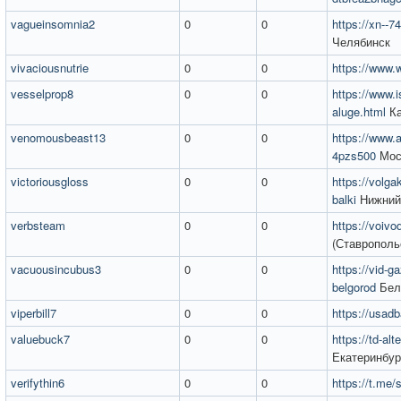
vagueinsomnia2
0
0
https://xn--7
Челябинск
vivaciousnutrie
0
0
https://www.w
vesselprop8
0
0
https://www.i
aluge.html
Ка
venomousbeast13
0
0
https://www.a
4pzs500
Мос
victoriousgloss
0
0
https://volga
balki
Нижний
verbsteam
0
0
https://voivo
(Ставрополь
vacuousincubus3
0
0
https://vid-g
belgorod
Бел
viperbill7
0
0
https://usadb
valuebuck7
0
0
https://td-alt
Екатеринбур
verifythin6
0
0
https://t.me/