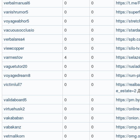
verbalmanual6
0
0
https://t.me/
vanishrumor5
0
0
https://super
voyageabhor5
0
0
https://stret
vacuousocclusio
0
0
https://stard
verbalarea4
0
0
https://spb.c
viewcopper
0
0
https://silo-t
varmestov
4
0
https://selaz
vaguetutor20
0
0
https://ruslad
voyagedream8
0
0
https://rum-pi
victimlull7
0
0
https://realb
e_estate=2
Д
validaboard5
0
0
https://pm.by
virtuehusk2
0
0
https://onlin
vakababan
0
0
https://onion
vabakanz
0
0
https://omg
vetmalikom
0
0
https://omg