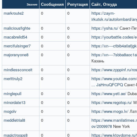
Сообщения
Репутация
Сайт
,
Откуда
Звание
markroute2
0
0
https://zaym-
irkutsk.ru/autolombard/an
maliciousfighte
0
0
https://ysha.ru/
Санкт-Пе
macabrelid54
0
0
https://yourbattle.codes/
mercifulsinger7
0
0
https://xn----ctbib4a0afjgk
majoranyone8
0
0
https://xn----7sbba8aoc1ab
Казань
mindlessconceit
0
0
https://www.zpppinf.ru/ro
merittruly2
0
0
https://www.youtube.co
... JaHmuQFCPQ
Санкт-
minglepull
0
0
https://www.yeti.ae/
Duba
minordate13
0
0
https://www.regotop.ru/
М
mogolv
0
0
https://www.mogo.lv/
Лат
meddletrial8
0
0
https://www.manilatimes.n
ov/2009978
New York
magictroops8
0
0
https://www.ktovdome.ru