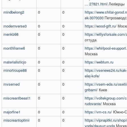
... 27821.html
Люберцы
mindbelong2
0
0
https://www.chitai-gorod.r
ek-3070030
Петрозаводс
modernverse3
0
0
https://wood-gift.ru/
Моск
menkb98
0
0
https://willysforsale.com/
оттуда
monthframe6
0
0
https://whirlpool-esupport
Москва
materialisticjo
0
0
https://webtum.ru
minortroupe88
0
0
https://vsenews24.ru/kak-
elej-kofe/
mvsemed
0
0
https://vsem-eda.ru/osetins
gribami/
Киев
miscreantbeast1
0
0
https://voltekgroup.com/ca
rudovanie/
Москва
majorfine1
0
0
https://vm-cs.ru/
Южно-С
miscreantoptimi
0
0
https://vipnapitki.ru/shop
voda/dausuz-voda
Москв