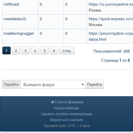
millthus6
0
0
https://ru.yummyanime.t
Рязань
meatdeduct3
0
0
https://quick-express.ru/
Москва
maddeningnugget
0
0
https://proumnyjdom.ru/pol
lassa.html
1
2
3
4
5
6
След.
Пользователей: 268
Страница
1
из
6
Перейти
Перейти
Список форумов
Наша команда
Удалить cookies конференции
Вернуться к началу
Часовой пояс: UTC + 4 часа