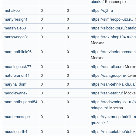
uborka/
Красноярск
mohakoo
0
0
https://sj2.ru
martyrresign1
0
0
https://simferopol-uzi.ru/
measlyale68
0
0
https://sibdeckor.ru/catal
manywedge31
0
0
https://sex-shop124.ru/ana
Москва
mammothlink96
0
0
https://serviceforhoreca.r
Москва
moaninghusk77
0
0
https://scstolica.ru
Москв
matureranch11
0
0
https://santgroup.ru/
Сим
maryna_dom
0
0
https://san-tehnika.kh.ua/
meddlewane7
0
0
https://san-star.ru/
Москв
mammothupshot54
0
0
https://sadovodrynok.ru/p
hda/palto/
Москва
murdermosque1
0
0
https://ryazan.eg-forklift.
gruzchiki/
muscleearth4
0
0
https://russerial.top/detek