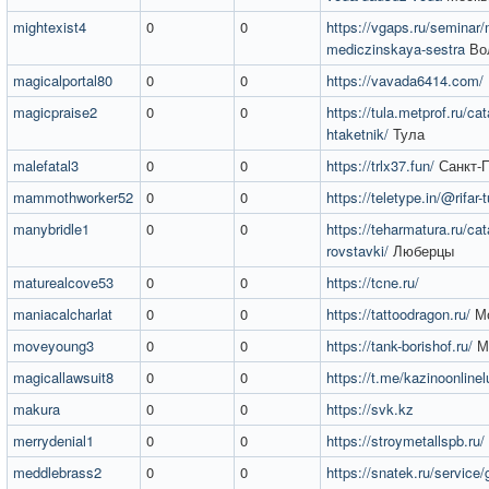
mightexist4
0
0
https://vgaps.ru/seminar
mediczinskaya-sestra
Во
magicalportal80
0
0
https://vavada6414.com/
magicpraise2
0
0
https://tula.metprof.ru/cat
htaketnik/
Тула
malefatal3
0
0
https://trlx37.fun/
Санкт-П
mammothworker52
0
0
https://teletype.in/@rifar
manybridle1
0
0
https://teharmatura.ru/cata
rovstavki/
Люберцы
maturealcove53
0
0
https://tcne.ru/
maniacalcharlat
0
0
https://tattoodragon.ru/
Мо
moveyoung3
0
0
https://tank-borishof.ru/
М
magicallawsuit8
0
0
https://t.me/kazinoonline
makura
0
0
https://svk.kz
merrydenial1
0
0
https://stroymetallspb.ru/
meddlebrass2
0
0
https://snatek.ru/service