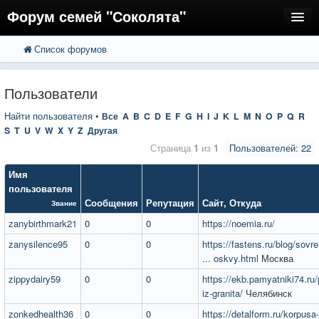
Форум семей "Соколята"
Список форумов
FAQ
Пользователи
Пользователи
Регистрация
Найти пользователя
•
Все
A
B
C
D
E
F
G
H
I
J
K
L
M
N
O
P
Q
R
S
T
U
V
W
X
Y
Z
Другая
Вход
Страница
1
из
1
Пользователей: 22
Имя
пользователя
Сообщения
Репутация
Сайт
,
Откуда
Звание
zanybirthmark21
0
0
https://noemia.ru/
zanysilence95
0
0
https://fastens.ru/blog/sovr
... oskvy.html
Москва
zippydairy59
0
0
https://ekb.pamyatniki74.ru
iz-granita/
Челябинск
zonkedhealth36
0
0
https://detalform.ru/korpusa-