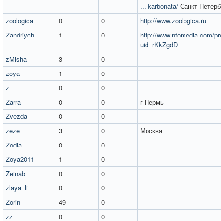
... karbonata/
Санкт-Петерб
zoologica
0
0
http://www.zoologica.ru
Zandriych
1
0
http://www.nfomedia.com/pro
uid=rKkZgdD
zMisha
3
0
zoya
1
0
z
0
0
Zarra
0
0
г Пермь
Zvezda
0
0
zeze
3
0
Москва
Zodia
0
0
Zoya2011
1
0
Zeinab
0
0
zlaya_li
0
0
Zorin
49
0
zz
0
0