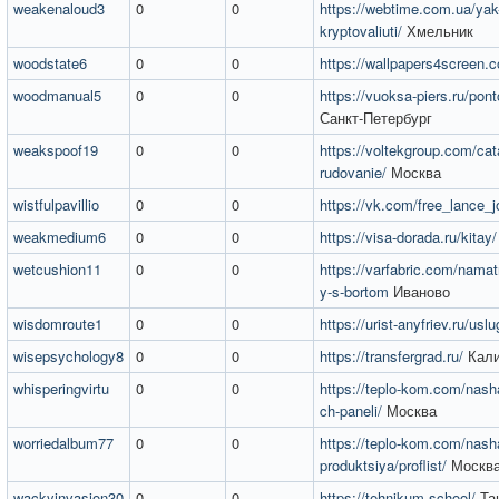
weakenaloud3
0
0
https://webtime.com.ua/yak
kryptovaliuti/
Хмельник
woodstate6
0
0
https://wallpapers4screen.
woodmanual5
0
0
https://vuoksa-piers.ru/pon
Санкт-Петербург
weakspoof19
0
0
https://voltekgroup.com/cata
rudovanie/
Москва
wistfulpavillio
0
0
https://vk.com/free_lance_
weakmedium6
0
0
https://visa-dorada.ru/kitay/
wetcushion11
0
0
https://varfabric.com/namat
y-s-bortom
Иваново
wisdomroute1
0
0
https://urist-anyfriev.ru/uslu
wisepsychology8
0
0
https://transfergrad.ru/
Кали
whisperingvirtu
0
0
https://teplo-kom.com/nasha
ch-paneli/
Москва
worriedalbum77
0
0
https://teplo-kom.com/nash
produktsiya/proflist/
Москв
wackyinvasion30
0
0
https://tehnikum.school/
Та