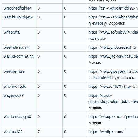
wretchedfighter
0
0
https://xn--1-gtbctmiddm.xn
watchfulbudget9
0
0
https://xn----7sbbehpagt9bef
ry-nasosy/
Воронеж
wristdata
0
0
https://www.sofosbuvir-india
nat-natco/
weeindividualit
0
0
https://www.photorecept.ru
warlikecommunit
0
0
https://www.jac-forklift.ru/b
Москва
weepamass
0
0
https://www.gipsyteam.ru/
... le/android
Буденновск
whencetrade
0
0
https://www.6467373.ru/
Сан
wagesock7
0
0
https://wood-
gift.ru/shop/folder/dekorat
Москва
wisdomdangle8
0
0
https://wisepromo.ru/produc
Москва
wintips123
7
0
https://wintips.com/