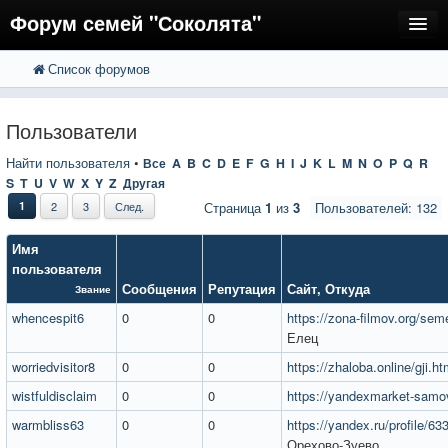
Форум семей "Соколята"
Список форумов
FAQ
Пользователи
Пользователи
Регистрация
Найти пользователя
•
Все
A
B
C
D
E
F
G
H
I
J
K
L
M
N
O
P
Q
R
S
T
U
V
W
X
Y
Z
Другая
Вход
1
2
3
След.
Страница
1
из
3
Пользователей: 132
Имя
пользователя
Сообщения
Репутация
Сайт
,
Откуда
Звание
whencespit6
0
0
https://zona-filmov.org/sem
Елец
worriedvisitor8
0
0
https://zhaloba.online/gji.ht
wistfuldisclaim
0
0
https://yandexmarket-samo
warmbliss63
0
0
https://yandex.ru/profile/6
Орехово-Зуево