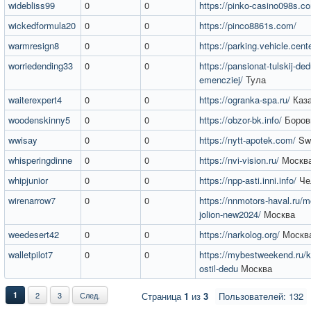
widebliss99
0
0
https://pinko-casino098s.c
wickedformula20
0
0
https://pinco8861s.com/
warmresign8
0
0
https://parking.vehicle.cente
worriedending33
0
0
https://pansionat-tulskij-ded
emencziej/
Тула
waiterexpert4
0
0
https://ogranka-spa.ru/
Каз
woodenskinny5
0
0
https://obzor-bk.info/
Боров
wwisay
0
0
https://nytt-apotek.com/
Sw
whisperingdinne
0
0
https://nvi-vision.ru/
Москв
whipjunior
0
0
https://npp-asti.inni.info/
Че
wirenarrow7
0
0
https://nnmotors-haval.ru/m
jolion-new2024/
Москва
weedesert42
0
0
https://narkolog.org/
Москв
walletpilot7
0
0
https://mybestweekend.ru/kr
ostil-dedu
Москва
1
2
3
След.
Страница
1
из
3
Пользователей: 132