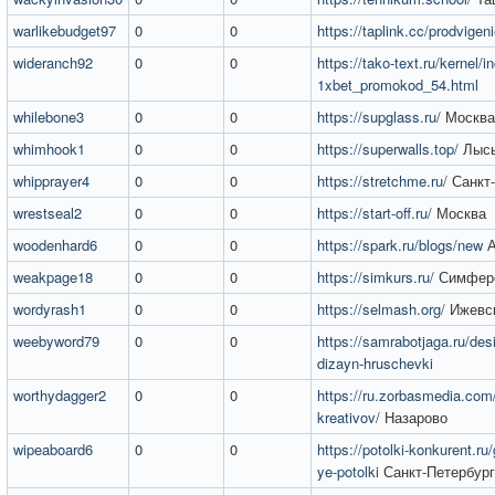
warlikebudget97
0
0
https://taplink.cc/prodvigen
wideranch92
0
0
https://tako-text.ru/kernel/i
1xbet_promokod_54.html
whilebone3
0
0
https://supglass.ru/
Москва
whimhook1
0
0
https://superwalls.top/
Лыс
whipprayer4
0
0
https://stretchme.ru/
Санкт-
wrestseal2
0
0
https://start-off.ru/
Москва
woodenhard6
0
0
https://spark.ru/blogs/new
А
weakpage18
0
0
https://simkurs.ru/
Симфер
wordyrash1
0
0
https://selmash.org/
Ижевс
weebyword79
0
0
https://samrabotjaga.ru/des
dizayn-hruschevki
worthydagger2
0
0
https://ru.zorbasmedia.com/s
kreativov/
Назарово
wipeaboard6
0
0
https://potolki-konkurent.ru/
ye-potolki
Санкт-Петербург