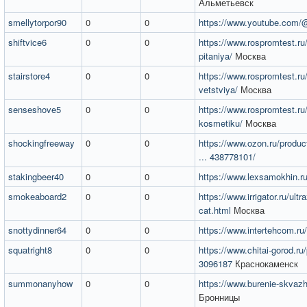
Альметьевск
smellytorpor90
0
0
https://www.youtube.com
shiftvice6
0
0
https://www.rospromtest.ru/se
pitaniya/
Москва
stairstore4
0
0
https://www.rospromtest.ru/se
vetstviya/
Москва
senseshove5
0
0
https://www.rospromtest.ru/se
kosmetiku/
Москва
shockingfreeway
0
0
https://www.ozon.ru/produ
... 438778101/
stakingbeer40
0
0
https://www.lexsamokhin.r
smokeaboard2
0
0
https://www.irrigator.ru/ult
cat.html
Москва
snottydinner64
0
0
https://www.intertehcom.ru/
squatright8
0
0
https://www.chitai-gorod.ru/p
3096187
Краснокаменск
summonanyhow
0
0
https://www.burenie-skvazhi
Бронницы