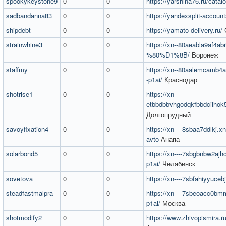
spookykeystone9
0
0
https://yarshina76.ru/catalo
sadbandanna83
0
0
https://yandexsplit-account
shipdebt
0
0
https://yamato-delivery.ru/
strainwhine3
0
0
https://xn--80aeabla9af4abr
%80%D1%8B/
Воронеж
staffmy
0
0
https://xn--80aalemcamb4
-p1ai/
Краснодар
shotrise1
0
0
https://xn----
etbbdbbvhgodqkfbbdcilhok5
Долгопрудный
savoyfixation4
0
0
https://xn----8sbaa7ddlkj.x
avto
Анапа
solarbond5
0
0
https://xn----7sbgbnbw2aj
p1ai/
Челябинск
sovetova
0
0
https://xn----7sbfahiyyuceb
steadfastmalpra
0
0
https://xn----7sbeoacc0bmm
p1ai/
Москва
shotmodify2
0
0
https://www.zhivopismira.r