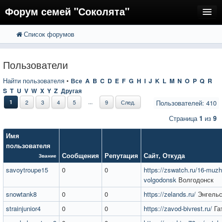
Форум семей "Соколята"
Список форумов
FAQ
Пользователи
Пользователи
Регистрация
Найти пользователя
•
Все
A
B
C
D
E
F
G
H
I
J
K
L
M
N
O
P
Q
R
S
T
U
V
W
X
Y
Z
Другая
Вход
...
1
2
3
4
5
9
След.
Пользователей: 410
Страница
1
из
9
Имя
пользователя
Сообщения
Репутация
Сайт
,
Откуда
Звание
savoytroupe15
0
0
https://zswatch.ru/16-muz
volgodonsk
Волгодонск
snowtank8
0
0
https://zelands.ru/
Энгель
strainjunior4
0
0
https://zavod-bivrest.ru/
Га