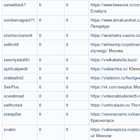
saneattack7
0
0
https://www.beesona.ru/co
Елабуга
sombervagrant71
0
0
https://www.almak-prokat.r
Петербург
shortocclusion6
0
0
https://winsharks-casino.c
sellknit6
0
0
https://whitestrip.ru/polimer
stynergy/
Москва
seemlyadult91
0
0
https://vodkabetsite.buzz/
spiritualperdit
0
0
https://voblachke.ru/
Южно-
stabballot2
0
0
https://vladstom.ru/flexlign
SesPlus
0
0
https://vk.com/sesplus
Mo
scarebroad
0
0
https://videonabludenie35.r
swiftvote4
0
0
https://verticalauto.ru/
Рост
starepillar
0
0
https://veronamarmi.ru/ka
Красногорск
svabin
0
0
https://vabenepizza.ru/pic
ul/
Moscow