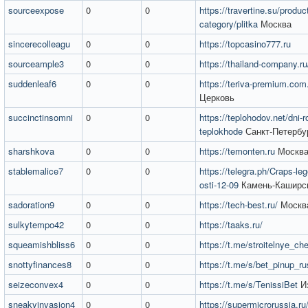
sourceexpose
0
0
https://travertine.su/produc
category/plitka
Москва
sincerecolleagu
0
0
https://topcasino777.ru
sourceample3
0
0
https://thailand-company.ru
suddenleaf6
0
0
https://teriva-premium.com
Церковь
succinctinsomni
0
0
https://teplohodov.net/dni-
teplokhode
Санкт-Петербу
sharshkova
0
0
https://temonten.ru
Москв
stablemalice7
0
0
https://telegra.ph/Craps-le
osti-12-09
Камень-Каширс
sadoration9
0
0
https://tech-best.ru/
Москв
sulkytempo42
0
0
https://taaks.ru/
squeamishbliss6
0
0
https://t.me/stroitelnye_ch
snottyfinances8
0
0
https://t.me/s/bet_pinup_ru
seizeconvex4
0
0
https://t.me/s/TenissiBet
И
sneakyinvasion4
0
0
https://supermicrorussia.ru