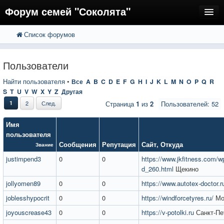
Форум семей "Соколята"
Список форумов
FAQ
Пользователи
Пользователи
Регистрация
Найти пользователя
•
Все
A
B
C
D
E
F
G
H
I
J
K
L
M
N
O
P
Q
R
S
T
U
V
W
X
Y
Z
Другая
Вход
1
2
След.
Страница
1
из
2
Пользователей: 52
Имя
пользователя
Сообщения
Репутация
Сайт
,
Откуда
Звание
justimpend3
0
0
https://www.jkfitness.com/wp
d_260.html
Щекино
jollyomen89
0
0
https://www.autotex-doctor.r
joblesshypocrit
0
0
https://windforcetyres.ru/
Мо
joyouscrease43
0
0
https://v-potolki.ru
Санкт-Пе