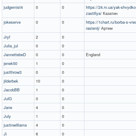
judgemist4
0
0
https://24.rv.ua/yak-shvydko
zastillya/
Казатин
jokeserve
0
0
https://1chart.ru/borba-s-vredi
rastenij/
Артем
Jryf
2
0
Julia_jul
0
0
JannettebeD
0
0
England
jenek50
1
0
justthrow3
0
0
jilderbek
10
0
JacobBB
1
0
JulG
0
0
Jane
4
0
July
1
0
justinwilliams
4
0
Ji
6
0