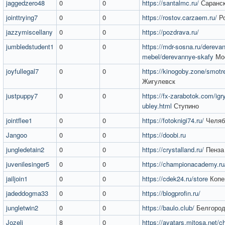
jaggedzero48
0
0
https://santalmc.ru/
Саранс
jointtrying7
0
0
https://rostov.carzaem.ru/
Ро
jazzymiscellany
0
0
https://pozdrava.ru/
jumbledstudent1
0
0
https://mdr-sosna.ru/dereva
mebel/derevannye-skafy
Мо
joyfullegal7
0
0
https://kinogoby.zone/smotre
Жигулевск
justpuppy7
0
0
https://fx-zarabotok.com/igr
ubley.html
Ступино
jointflee1
0
0
https://fotoknigi74.ru/
Челяб
Jangoo
0
0
https://doobi.ru
jungledetain2
0
0
https://crystalland.ru/
Пенза
juvenilesinger5
0
0
https://championacademy.ru
jailjoin1
0
0
https://cdek24.ru/store
Копе
jadeddogma33
0
0
https://blogprofin.ru/
jungletwin2
0
0
https://baulo.club/
Белгоро
Jozeli
8
0
https://avatars.mitosa.net/