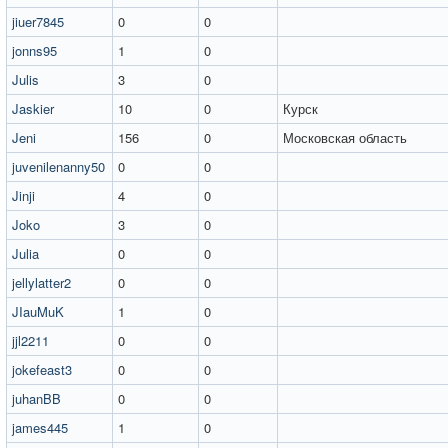
jiuer7845
0
0
jonns95
1
0
Julis
3
0
Jaskier
10
0
Курск
Jeni
156
0
Московская область
juvenilenanny50
0
0
Jinji
4
0
Joko
3
0
Julia
0
0
jellylatter2
0
0
JIauMuK
1
0
jjl2211
0
0
jokefeast3
0
0
juhanBB
0
0
james445
1
0