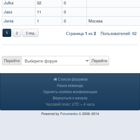
Julka
32
0
Jass
11
0
Jenia
1
0
Москва
1
2
След.
Страница
1
из
2
Пользователей: 52
Перейти
Перейти
Список форумов
Наша команда
Удалить cookies конференции
Вернуться к началу
Часовой пояс: UTC + 4 часа
Powered by
Forumenko
© 2006–2014