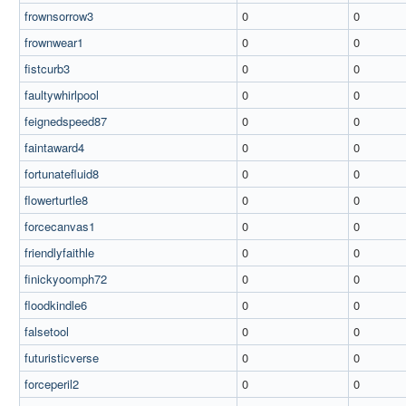
frownsorrow3
0
0
frownwear1
0
0
fistcurb3
0
0
faultywhirlpool
0
0
feignedspeed87
0
0
faintaward4
0
0
fortunatefluid8
0
0
flowerturtle8
0
0
forcecanvas1
0
0
friendlyfaithle
0
0
finickyoomph72
0
0
floodkindle6
0
0
falsetool
0
0
futuristicverse
0
0
forceperil2
0
0