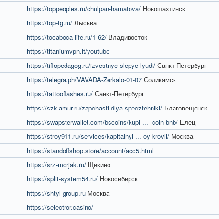
https://toppeoples.ru/chulpan-hamatova/
Новошахтинск
https://top-tg.ru/
Лысьва
https://tocaboca-life.ru/1-62/
Владивосток
https://titaniumvpn.lt/youtube
https://tiflopedagog.ru/izvestnye-slepye-lyudi/
Санкт-Петербург
https://telegra.ph/VAVADA-Zerkalo-01-07
Соликамск
https://tattooflashes.ru/
Санкт-Петербург
https://szk-amur.ru/zapchasti-dlya-specztehniki/
Благовещенск
https://swapsterwallet.com/bscoins/kupi ... -coin-bnb/
Елец
https://stroy911.ru/services/kapitalnyi ... oy-krovli/
Москва
https://standoffshop.store/account/acc5.html
https://srz-morjak.ru/
Щекино
https://split-system54.ru/
Новосибирск
https://shtyl-group.ru
Москва
https://selectror.casino/