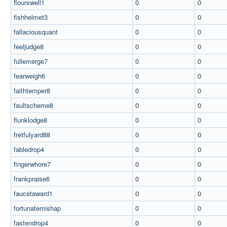
flourswell1
0
0
fishhelmet3
0
0
fallaciousquant
0
0
feeljudge8
0
0
fullemerge7
0
0
fearweigh6
0
0
faithtemper8
0
0
faultscheme8
0
0
flunklodge8
0
0
fretfulyard88
0
0
fabledrop4
0
0
fingerwhore7
0
0
frankpraise6
0
0
faucetaward1
0
0
fortunatemishap
0
0
fastendrop4
0
0