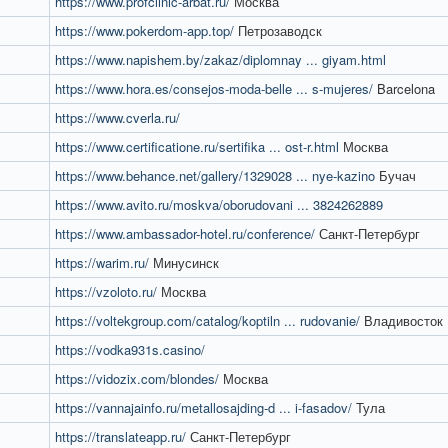
https://www.profclinic-arbat.ru/
Москва
https://www.pokerdom-app.top/
Петрозаводск
https://www.napishem.by/zakaz/diplomnay ... giyam.html
https://www.hora.es/consejos-moda-belle ... s-mujeres/
Barcelona
https://www.cverla.ru/
https://www.certificatione.ru/sertifika ... ost-r.html
Москва
https://www.behance.net/gallery/1329028 ... nye-kazino
Бучач
https://www.avito.ru/moskva/oborudovani ... 3824262889
https://www.ambassador-hotel.ru/conference/
Санкт-Петербург
https://warim.ru/
Минусинск
https://vzoloto.ru/
Москва
https://voltekgroup.com/catalog/koptiln ... rudovanie/
Владивосток
https://vodka931s.casino/
https://vidozix.com/blondes/
Москва
https://vannajainfo.ru/metallosajding-d ... i-fasadov/
Тула
https://translateapp.ru/
Санкт-Петербург