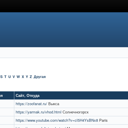
S
T
U
V
W
X
Y
Z
Другая
ия
Сайт
,
Откуда
https://zoofanat.ru/
Выкса
https://yarmak.ru/vhod.html
Солнечногорск
https://www.youtube.com/watch?v=cI5H4YsBNx8
Paris