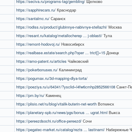
https://seciva.ru/programs-tag/gembling/
Щелково
https://sapphirecars.ru/
Краснодар
https://santalmc.ru/
Саранск
https://rodiss.ru/product/glubinnye-nabivnye-stellazhi/
Москва
https://resant.ru/katalog/metallocherep ... j-oblasti/
Тула
https://remont-hodovoj.ru/
Новосибирск
https://realbase.estate/search.php?oper ... trict[]=15
Донецк
https://ramo-patent.ru/articles
Чайковский
https://pokerbonuses.ru/
Калининград
https://pogumax.ru/3d-mapping-dlya-torta/
https://poeziya.ru/u/64341/?ysclid=l4fw6cmhp2852566108
Санкт-Пе
https://pm.by/ru/
Каменец
https://plisio.net/ru/blog/vitalik-buterin-net-worth
Воткинск
https://planetary-spb.ru/news/pgs/bonus ... ugrat.html
Выкса
https://pereezdsochi.ru/office-pereezd/
Сочи
https://pegatec-market.ru/catalog/rezts ... lastinami/
Набережные 