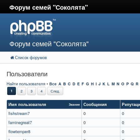
Форум семей "Соколята"
Форум семей "Соколята"
Список форумов
Пользователи
Найти пользователя
•
Все
A
B
C
D
E
F
G
H
I
J
K
L
M
N
O
P
Q
R
1
2
3
4
След.
Имя пользователя
Сообщения
Репутац
Звание
fishstream7
0
0
faminegreat7
0
0
flowtemper8
0
0