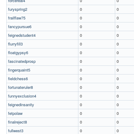
forcereal4
0
0
furyspring2
0
0
frailflaw75
0
0
fancypursue6
0
0
feignedstudent4
0
0
flurryfill3
0
0
floatgypsy6
0
0
fascinatedprosp
0
0
fingerquaint5
0
0
fieldchess6
0
0
fortunateruler8
0
0
funnyexclusion4
0
0
feignedinsanity
0
0
fetpolaw
0
0
finalreject8
0
0
fullwest3
0
0