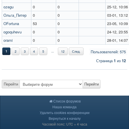
ozegu
0
0
25-12, 10:06
Ольга_Питер
0
0
03-01, 13:12
OFortuna
53
0
23-05, 10:09
ogoquhevu
0
0
24-12, 23:55
orami
0
0
28-01, 14:07
...
1
2
3
4
5
12
След.
Пользователей: 575
Страница
1
из
12
Перейти
Перейти
Список форумов
Наша команда
Удалить cookies конференции
Вернуться к началу
Часовой пояс: UTC + 4 часа