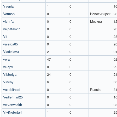
Vvenia
1
0
16
Vatrush
0
0
Новосибирск
28
vishn'a
0
0
Москва
12
velpatasvir
0
0
26
Vit
0
0
28
valerga65
0
0
20
Vladislav3
2
0
01
vera
47
0
02
vikapv
0
0
29
Viktoriya
24
0
21
Vinchy
6
0
30
vasoblinesi
0
0
Russia
31
Vedlermarl25
0
0
10
velvetwealth
0
0
08
ViviNefertari
1
0
25