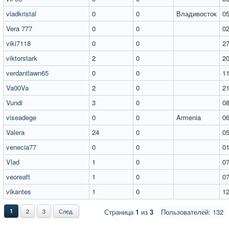
vladkristal
0
0
Владивосток
05
Vera 777
0
0
02
viki7118
0
0
27
viktorstark
2
0
20
verdantlawn65
0
0
11
Va00Va
2
0
21
Vundi
3
0
08
viseadege
0
0
Armenia
06
Valera
24
0
05
venecia77
0
0
01
Vlad
1
0
07
veoreaft
1
0
07
vikantes
1
0
12
1
2
3
След.
Страница
1
из
3
Пользователей: 132