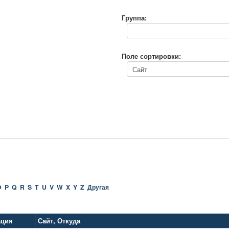
Группа:
Поле сортировки:
O
P
Q
R
S
T
U
V
W
X
Y
Z
Другая
ация
Сайт
,
Откуда