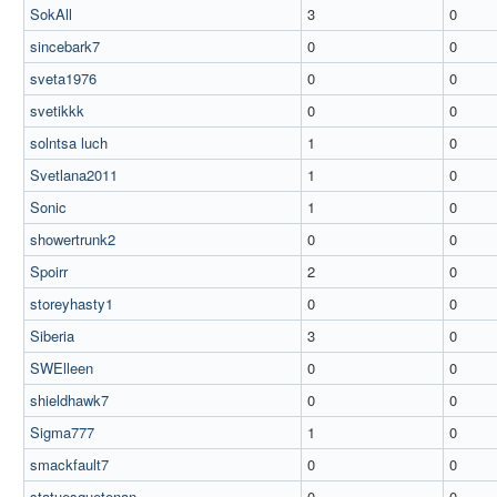
SokAll
3
0
sincebark7
0
0
sveta1976
0
0
svetikkk
0
0
solntsa luch
1
0
Svetlana2011
1
0
Sonic
1
0
showertrunk2
0
0
Spoirr
2
0
storeyhasty1
0
0
Siberia
3
0
SWElleen
0
0
shieldhawk7
0
0
Sigma777
1
0
smackfault7
0
0
statuesquetenan
0
0