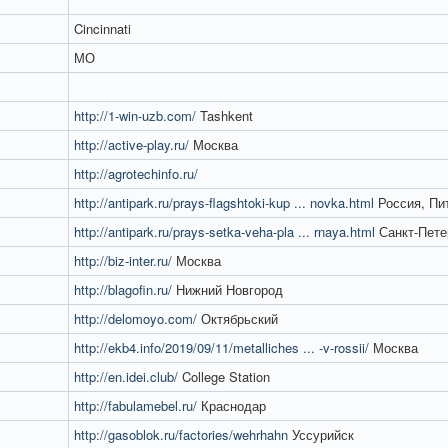
Cincinnati
МО
http://1-win-uzb.com/
Tashkent
http://active-play.ru/
Москва
http://agrotechinfo.ru/
http://antipark.ru/prays-flagshtoki-kup ... novka.html
Россия, Пи
http://antipark.ru/prays-setka-veha-pla ... rnaya.html
Санкт-Пете
http://biz-inter.ru/
Москва
http://blagofin.ru/
Нижний Новгород
http://delomoyo.com/
Октябрьский
http://ekb4.info/2019/09/11/metalliches ... -v-rossii/
Москва
http://en.idei.club/
College Station
http://fabulamebel.ru/
Краснодар
http://gasoblok.ru/factories/wehrhahn
Уссурийск