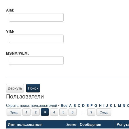
AIM:
YIM:
MSNM/WLM:
Вернуть
Поиск
Пользователи
Скрыть поиск пользователей
•
Все
A
B
C
D
E
F
G
H
I
J
K
L
M
N
...
Пред.
1
2
3
4
5
6
9
След.
Имя пользователя
Сообщения
Репут
Звание