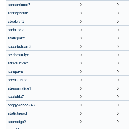
seasonforce7
0
0
springportal3
0
0
stealcivil2
0
0
sadalibi98
0
0
staticpair2
0
0
suburbsteam2
0
0
seldomtruly8
0
0
stinksucker3
0
0
sorepave
0
0
sneakjunior
0
0
stressmalice1
0
0
spotchip7
0
0
soggywarlock46
0
0
staticbreach
0
0
soonedge2
0
0