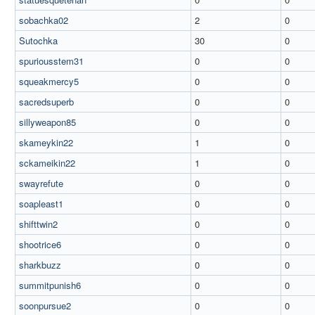
sobachka02
2
0
Sutochka
30
0
spuriousstem31
0
0
squeakmercy5
0
0
sacredsuperb
0
0
sillyweapon85
0
0
skameykin22
1
0
sckameikin22
1
0
swayrefute
0
0
soapleast1
0
0
shifttwin2
0
0
shootrice6
0
0
sharkbuzz
0
0
summitpunish6
0
0
soonpursue2
0
0