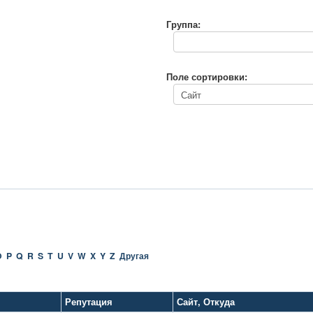
Группа:
Поле сортировки:
O
P
Q
R
S
T
U
V
W
X
Y
Z
Другая
Репутация
Сайт
,
Откуда