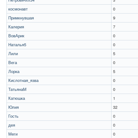
космонавт
0
Примкнувшая
9
Калерия
7
ВовАрик
0
Наталья5
0
Лили
5
Вега
0
Лорка
5
Кислотная_язва
0
ТатьянаМ
0
Катюшка
1
Юлия
32
Гость
0
дея
0
Меги
0