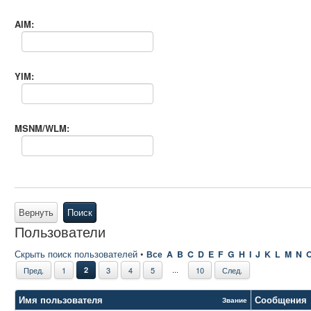
AIM:
YIM:
MSNM/WLM:
Вернуть
Поиск
Пользователи
Скрыть поиск пользователей
•
Все
A
B
C
D
E
F
G
H
I
J
K
L
M
N
...
Пред.
1
2
3
4
5
10
След.
Имя пользователя
Сообщения
Звание