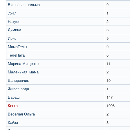
Вишнёвая пальма
0
7547
1
Натуся
2
Димина
6
Ирис
9
МамаТемы
0
ТелеНата
0
Марина Мищенко
11
Маленькая_мама
2
Валерончик
10
Живая вода
1
Бараш
147
Кенга
1996
Веселая Ольга
2
Кайза
8