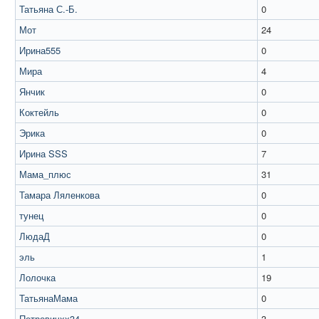
Татьяна С.-Б.
0
Мот
24
Ирина555
0
Мира
4
Янчик
0
Коктейль
0
Эрика
0
Ирина SSS
7
Мама_плюс
31
Тамара Ляленкова
0
тунец
0
ЛюдаД
0
эль
1
Лолочка
19
ТатьянаМама
0
Петровичхх34
3