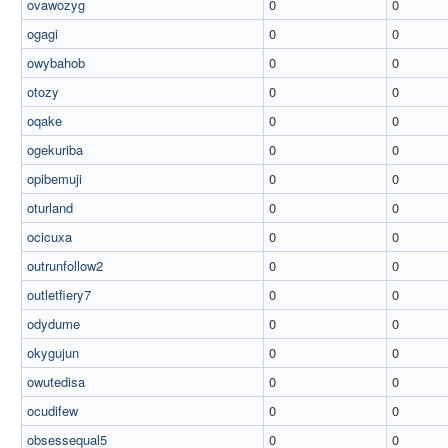
ovawozyg
0
0
ogagi
0
0
owybahob
0
0
otozy
0
0
oqake
0
0
ogekuriba
0
0
opibemuji
0
0
oturland
0
0
ocicuxa
0
0
outrunfollow2
0
0
outletfiery7
0
0
odydume
0
0
okygujun
0
0
owutedisa
0
0
ocudifew
0
0
obsessequal5
0
0