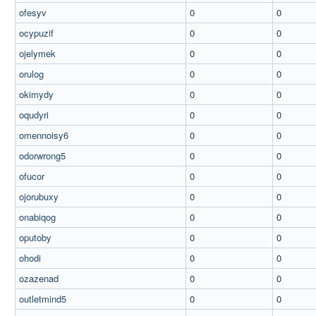
ofesyv
0
0
ocypuzif
0
0
ojelymek
0
0
orulog
0
0
okimydy
0
0
oqudyri
0
0
omennoisy6
0
0
odorwrong5
0
0
ofucor
0
0
ojorubuxy
0
0
onabiqog
0
0
oputoby
0
0
ohodi
0
0
ozazenad
0
0
outletmind5
0
0