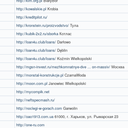
http://kim.org.pl
BiałyBór
http://kowalskie.pl
Krobia
http://kreditpilot.ru/
http://kronstein.ru/proizvodstvo/
Тула
http://kubik-2x2.ru/sborka
Котлас
http://loan4u.club/loans/
Darłowo
http://loan4u.club/loans/
Dęblin
http://loan4u.club/loans/
Koźmin Wielkopolski
http://mgsn-invest.ru/mezhkomnatnye-dve ... on-massiv/
Москва
http://monstal-konstrukcje.pl
CzarnaWoda
http://moon.com.pl
Janowiec Wielkopolski
http://mycompik.net
http://neftspecmash.ru/
http://noclegi-w-gorach.com
Garwolin
http://oao1913.com.ua
61000, г. Харьков, ул. Рымарская 23
http://one-ru.com