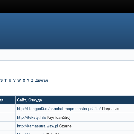
S
T
U
V
W
X
Y
Z
Другая
ия
Сайт
,
Откуда
http://i1.mgpol3.ru/skachat-mcpe-master-pdalife/
Подольск
http://iteksty.info
Krynica-Zdrój
http://kamasutra.waw.pl
Czarne