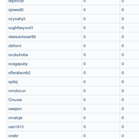
oqurivud
0
0
ojowedili
0
0
ozysahyli
0
0
oughtbeyond1
0
0
obeisantseer99
0
0
obifomi
0
0
oxubuhoba
0
0
oxagapuby
0
0
offerabsorb2
0
0
opilej
0
0
omolocun
0
0
Ольчик
0
0
owejem
0
0
omaluje
0
0
oao1913
0
0
onebr
0
0