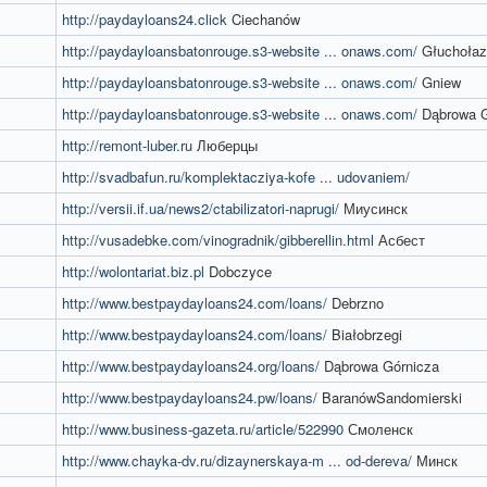
http://paydayloans24.click
Ciechanów
http://paydayloansbatonrouge.s3-website ... onaws.com/
Głuchołaz
http://paydayloansbatonrouge.s3-website ... onaws.com/
Gniew
http://paydayloansbatonrouge.s3-website ... onaws.com/
Dąbrowa G
http://remont-luber.ru
Люберцы
http://svadbafun.ru/komplektacziya-kofe ... udovaniem/
http://versii.if.ua/news2/ctabilizatori-naprugi/
Миусинск
http://vusadebke.com/vinogradnik/gibberellin.html
Асбест
http://wolontariat.biz.pl
Dobczyce
http://www.bestpaydayloans24.com/loans/
Debrzno
http://www.bestpaydayloans24.com/loans/
Białobrzegi
http://www.bestpaydayloans24.org/loans/
Dąbrowa Górnicza
http://www.bestpaydayloans24.pw/loans/
BaranówSandomierski
http://www.business-gazeta.ru/article/522990
Смоленск
http://www.chayka-dv.ru/dizaynerskaya-m ... od-dereva/
Минск