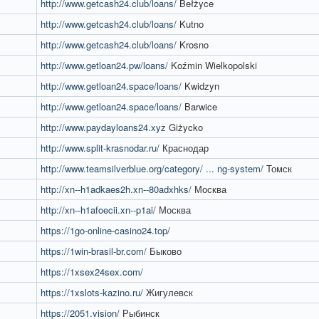
http://www.getcash24.club/loans/
Bełżyce
http://www.getcash24.club/loans/
Kutno
http://www.getcash24.club/loans/
Krosno
http://www.getloan24.pw/loans/
Koźmin Wielkopolski
http://www.getloan24.space/loans/
Kwidzyn
http://www.getloan24.space/loans/
Barwice
http://www.paydayloans24.xyz
Giżycko
http://www.split-krasnodar.ru/
Краснодар
http://www.teamsilverblue.org/category/ ... ng-system/
Томск
http://xn--h1adkaes2h.xn--80adxhks/
Москва
http://xn--h1afoecii.xn--p1ai/
Москва
https://1go-online-casino24.top/
https://1win-brasil-br.com/
Быково
https://1xsex24sex.com/
https://1xslots-kazino.ru/
Жигулевск
https://2051.vision/
Рыбинск