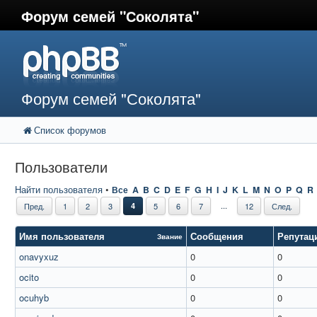
Форум семей "Соколята"
Форум семей "Соколята"
Список форумов
Пользователи
Найти пользователя
•
Все
A
B
C
D
E
F
G
H
I
J
K
L
M
N
O
P
Q
R
...
Пред.
1
2
3
4
5
6
7
12
След.
Имя пользователя
Сообщения
Репутац
Звание
onavyxuz
0
0
ocito
0
0
ocuhyb
0
0