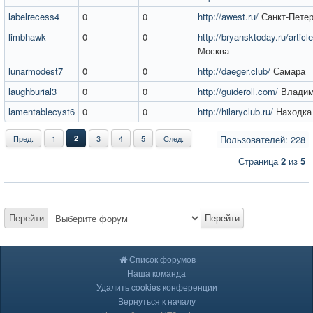
labelrecess4
0
0
http://awest.ru/
Санкт-Петер
limbhawk
0
0
http://bryansktoday.ru/artic
Москва
lunarmodest7
0
0
http://daeger.club/
Самара
laughburial3
0
0
http://guideroll.com/
Владим
lamentablecyst6
0
0
http://hilaryclub.ru/
Находка
Пред.
1
2
3
4
5
След.
Пользователей: 228
Страница
2
из
5
Перейти
Перейти
Список форумов
Наша команда
Удалить cookies конференции
Вернуться к началу