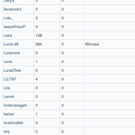
Lesya
0
0
levasonko
5
0
Lola_
3
0
lawyerfraud7
0
0
Leka
148
0
Lucie-28
584
0
Москва
Loramora
0
0
Lena
1
0
LunaChee
0
0
LiLiT87
4
0
Lita
0
0
Lenok
0
0
limbmanage5
0
0
lasker
1
0
liverkindle5
0
0
lery
0
0