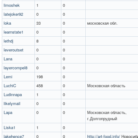
limoshek
1
0
latejoker92
0
0
loka
33
0
московская обл.
learnstate1
0
0
lethdj
8
0
leveroutset
0
0
Lana
0
0
layercompel8
0
0
Lemi
198
0
LuchiC
458
0
Московская область
Ludinnapa
1
0
likelymail
0
0
Lapa
0
0
Московская область,
г.Долгопрудный
Liska1
1
0
lakehence7
0
0
http://art-food.info/
Новосиб