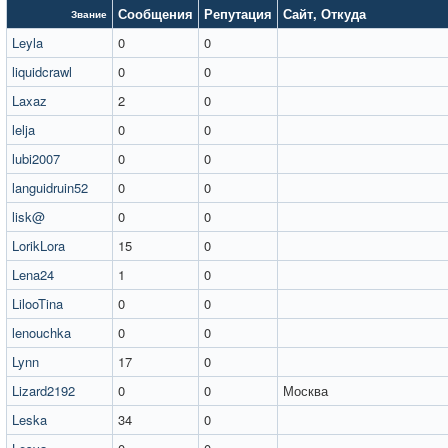
Сообщения
Репутация
Сайт
,
Откуда
Звание
Leyla
0
0
liquidcrawl
0
0
Laxaz
2
0
lelja
0
0
lubi2007
0
0
languidruin52
0
0
lisk@
0
0
LorikLora
15
0
Lena24
1
0
LilooTina
0
0
lenouchka
0
0
Lynn
17
0
Lizard2192
0
0
Москва
Leska
34
0