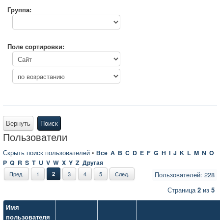
Группа:
Поле сортировки:
Вернуть
Поиск
Пользователи
Скрыть поиск пользователей
•
Все
A
B
C
D
E
F
G
H
I
J
K
L
M
N
O
P
Q
R
S
T
U
V
W
X
Y
Z
Другая
Пред.
1
2
3
4
5
След.
Пользователей: 228
Страница
2
из
5
Имя
пользователя