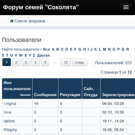
Форум семей "Соколята"
Список форумов
FAQ
Пользователи
Пользователи
Регистрация
Найти пользователя
•
Все
A
B
C
D
E
F
G
H
I
J
K
L
M
N
O
P
Q
R
S
T
U
V
W
X
Y
Z
Другая
Вход
...
1
2
3
4
5
12
След.
Пользователей: 572
Страница
1
из
12
Имя
пользователя
Сайт
,
Сообщения
Репутация
Откуда
Зарегистрирова
Звание
i.nigma
16
0
06-04, 03:28
Inna
0
0
02-10, 15:36
iqelow
0
0
19-11, 14:28
ifitiqyhy
0
0
18-05, 05:54