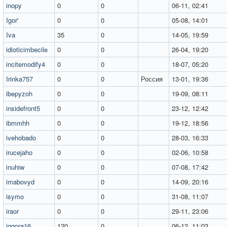
inopy
0
0
06-11, 02:41
Igor'
0
0
05-08, 14:01
Iva
35
0
14-05, 19:59
idioticimbecile
0
0
26-04, 19:20
incitemodify4
0
0
18-07, 05:20
Irinka757
0
0
Россия
13-01, 19:36
ibepyzoh
0
0
19-09, 08:11
insidefront5
0
0
23-12, 12:42
ibmmhh
0
0
19-12, 18:56
ivehobado
0
0
28-03, 16:33
irucejaho
0
0
02-06, 10:58
inuhiw
0
0
07-08, 17:42
imabovyd
0
0
14-09, 20:16
isymo
0
0
31-08, 11:07
iraor
0
0
29-11, 23:06
iggora16
120
0
06-12, 11:03