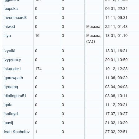
ibopuka
0
0
06-01, 22:34
inventhoard3
0
0
14-11, 09:31
iniwod
0
0
Москва
22-11, 01:43
iliya
16
0
Москва,
13-01, 01:10
САО
izyxiki
0
0
18-01, 16:21
ivypyroxy
0
0
20-01, 13:50
iskander1
174
0
10-12, 12:28
igorewpath
0
0
11-06, 09:22
ityqaraq
0
0
03-04, 04:03
idioticguru51
0
0
08-08, 13:11
iqofa
0
0
11-12, 23:21
isofiqyd
0
0
17-07, 19:27
ipavij
0
0
21-02, 10:29
Ivan Kochetov
1
0
27-02, 22:51