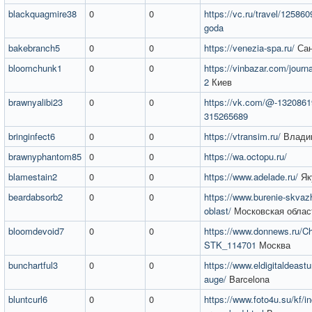
blackquagmire38
0
0
https://vc.ru/travel/125860
goda
bakebranch5
0
0
https://venezia-spa.ru/
Сан
bloomchunk1
0
0
https://vinbazar.com/journa
2
Киев
brawnyalibi23
0
0
https://vk.com/@-1320861
315265689
bringinfect6
0
0
https://vtransim.ru/
Влади
brawnyphantom85
0
0
https://wa.octopu.ru/
blamestain2
0
0
https://www.adelade.ru/
Як
beardabsorb2
0
0
https://www.burenie-skvazh
oblast/
Московская облас
bloomdevoid7
0
0
https://www.donnews.ru/Cht
STK_114701
Москва
bunchartful3
0
0
https://www.eldigitaldeast
auge/
Barcelona
bluntcurl6
0
0
https://www.foto4u.su/kf/i