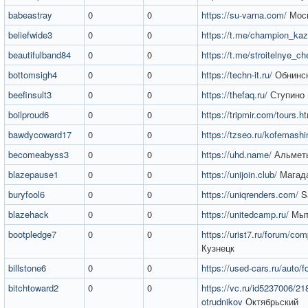
babeastray
0
0
https://su-varna.com/
Мос
beliefwide3
0
0
https://t.me/champion_kaz
beautifulband84
0
0
https://t.me/stroitelnye_c
bottomsigh4
0
0
https://techn-it.ru/
Обнинс
beefinsult3
0
0
https://thefaq.ru/
Ступино
boilproud6
0
0
https://tripmir.com/tours.h
bawdycoward17
0
0
https://tzseo.ru/kofemashi
becomeabyss3
0
0
https://uhd.name/
Альмет
blazepause1
0
0
https://unijoin.club/
Магад
buryfool6
0
0
https://uniqrenders.com/
S
blazehack
0
0
https://unitedcamp.ru/
Мыт
bootpledge7
0
0
https://urist7.ru/forum/com
Кузнецк
billstone6
0
0
https://used-cars.ru/auto/f
bitchtoward2
0
0
https://vc.ru/id5237006/21
otrudnikov
Октябрьский