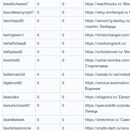
breathcheese7
0
0
https://reachtrucks.ru/
Мос
boundlessnymph7
0
0
https://relsy-simferopol.ru
benchspoil5
0
0
https://remont-lyubertsy.r
mashin/
Люберцы
boringteam1
0
0
https://richexchanger.com/
behalfsheep8
0
0
https://russkomgranit.ru/
ballsplead2
0
0
https://schoolsmart.ru/
Мо
boontrial5
0
0
https://serial-novinka.com
Стерлитамак
bulletmatch2
0
0
https://serialy-tv.net/mel
bigdonor92
0
0
https://service-automation.
Воронеж
bearcake
0
0
https://silagortur.ru/
Евпат
berserkcloset67
0
0
https://specstal48.ru/prod
Липецк
beardbelow4
0
0
https://stretchme.ru/
Санкт
boorishpersonne
0
0
https://studio-dent.ru/ceny