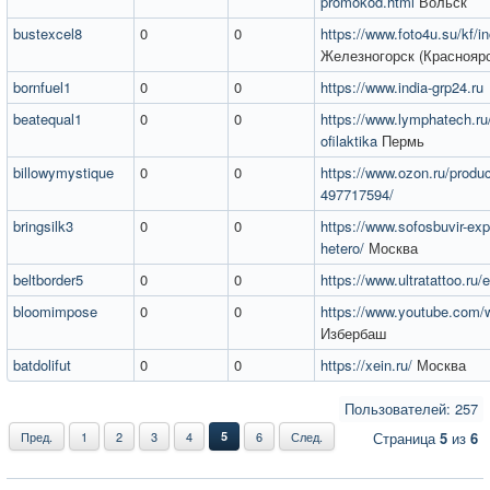
promokod.html
Вольск
bustexcel8
0
0
https://www.foto4u.su/kf/
Железногорск (Красноярс
bornfuel1
0
0
https://www.india-grp24.ru
beatequal1
0
0
https://www.lymphatech.ru/
ofilaktika
Пермь
billowymystique
0
0
https://www.ozon.ru/produc
497717594/
bringsilk3
0
0
https://www.sofosbuvir-exp
hetero/
Москва
beltborder5
0
0
https://www.ultratattoo.ru/
bloomimpose
0
0
https://www.youtube.co
Избербаш
batdolifut
0
0
https://xein.ru/
Москва
Пользователей: 257
Пред.
1
2
3
4
5
6
След.
Страница
5
из
6