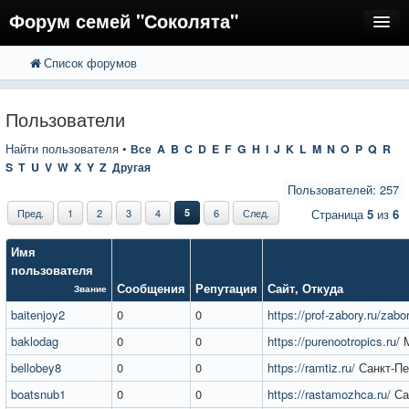
Форум семей "Соколята"
Список форумов
FAQ
Пользователи
Пользователи
Регистрация
Найти пользователя
•
Все
A
B
C
D
E
F
G
H
I
J
K
L
M
N
O
P
Q
R
S
T
U
V
W
X
Y
Z
Другая
Вход
Пользователей: 257
Пред.
1
2
3
4
5
6
След.
Страница
5
из
6
Имя
пользователя
Сообщения
Репутация
Сайт
,
Откуда
Звание
baitenjoy2
0
0
https://prof-zabory.ru/zabo
baklodag
0
0
https://purenootropics.ru/
М
bellobey8
0
0
https://ramtiz.ru/
Санкт-Пе
boatsnub1
0
0
https://rastamozhca.ru/
Са